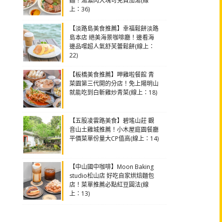
麵！湯濃肉大塊可免費加湯(線
上：36)
【淡路島美食推薦】幸福鬆餅淡路
島本店 絕美海景咖啡廳！邊看海
邊品嚐超人氣舒芙蕾鬆餅(線上：
22)
【板橋美食推薦】呷雞啦餐館 青
菜園第三代開的分店！免上陽明山
就能吃到白斬雞炒青菜(線上：18)
【五股凌雲路美食】碧瑤山莊 觀
音山土雞城推薦！小木屋庭園餐廳
平價菜單份量大CP值高(線上：14)
【中山國中咖啡】Moon Baking
studio松山店 好吃自家烘焙麵包
店！菜單推薦必點紅豆圓法(線
上：13)