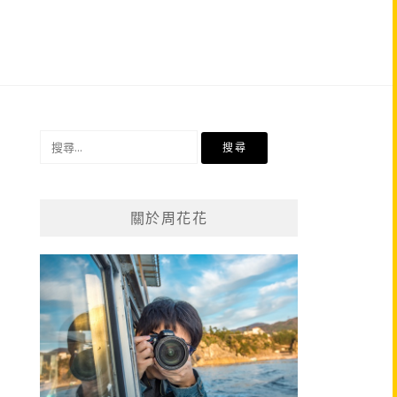
搜
尋
關
鍵
關於周花花
字: