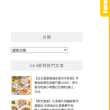
分類
分
類
GA4即時熱門文章
【台北漢普頓酒店洛可可茶苑】平
價自助餐吃到飽只要399元！早午
餐可吃兩小時要訂位預約(線上：
304)
【新竹美食】九添福牛肉麵館新竹
城隍店 米其林必比登推薦牛肉