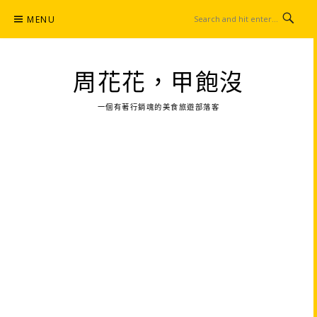
Skip
MENU
to
content
周花花，甲飽沒
一個有著行銷魂的美食旅遊部落客