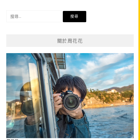
導
覽
搜
尋
關
鍵
關於周花花
字: