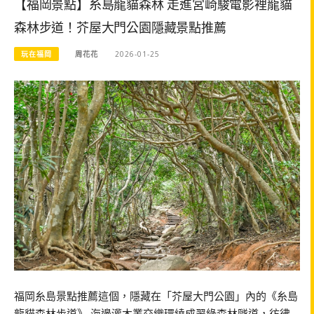
【福岡景點】糸島龍貓森林 走進宮崎駿電影裡龍貓
森林步道！芥屋大門公園隱藏景點推薦
玩在福岡
周花花
2026-01-25
福岡糸島景點推薦這個，隱藏在「芥屋大門公園」內的《糸島
龍貓森林步道》 海邊灌木叢交織環繞成翠綠森林隧道，彷彿