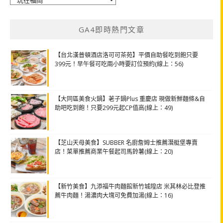
類
GA4即時熱門文章
【台北漢普頓酒店洛可可茶苑】平價自助餐吃到飽只要
399元！早午餐可吃兩小時要訂位預約(線上：56)
【大同區美食火鍋】荖子鍋Plus 重慶店 現做新鮮麵條&自
助吧吃到飽！只要299元起CP值高(線上：49)
【芝山天母美食】SUBBER 名廚詹姆士推薦潛艇堡專賣
店！菜單推薦商業午餐起司馬鈴薯(線上：20)
【新竹美食】九添福牛肉麵館新竹城隍店 米其林必比登推
薦牛肉麵！湯濃肉大塊可免費加湯(線上：16)