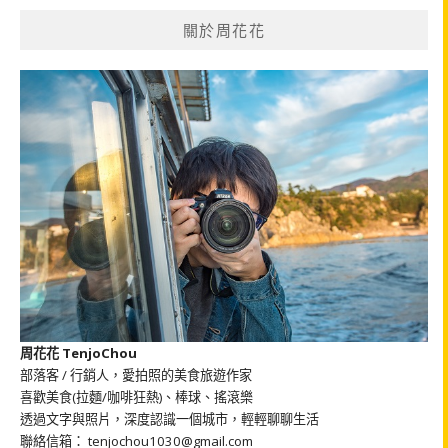
鍵
關於周花花
字:
周花花 TenjoChou
部落客 / 行銷人，愛拍照的美食旅遊作家
喜歡美食(拉麵/咖啡狂熱)、棒球、搖滾樂
透過文字與照片，深度認識一個城市，輕輕聊聊生活
聯絡信箱： tenjochou1030@gmail.com