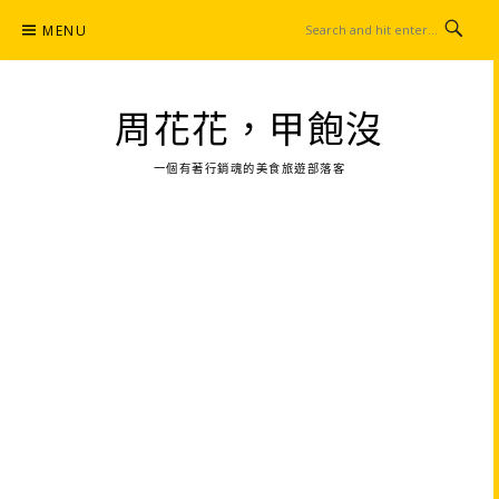
Skip
MENU
to
content
周花花，甲飽沒
一個有著行銷魂的美食旅遊部落客