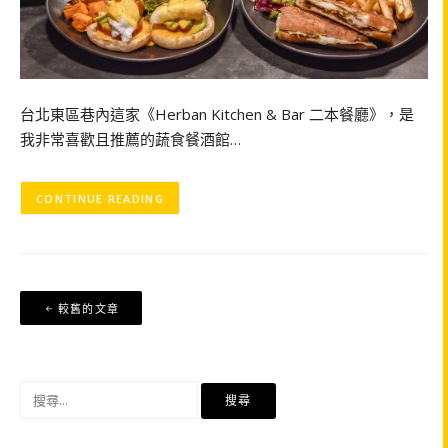
台北東區巷內這家《Herban Kitchen & Bar 二本餐廳》，是
我非常喜歡且推薦的蔬食餐酒館…
CONTINUE READING
文
較舊的文章
章
導
覽
搜
尋
關