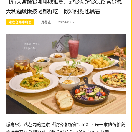
【行天宮蔬食咖啡廳推薦】親食砌蔬食Café 素食義
大利麵燉飯披薩都好吃！飲料甜點也厲害
吃在台北中山區
周花花
2024-02-25
隱身松江路巷內的這家《親食砌蔬食Café》，是一家值得推薦
的行天宮蔬食咖啡廳 《親食砌蔬食Café》菜單素食義…