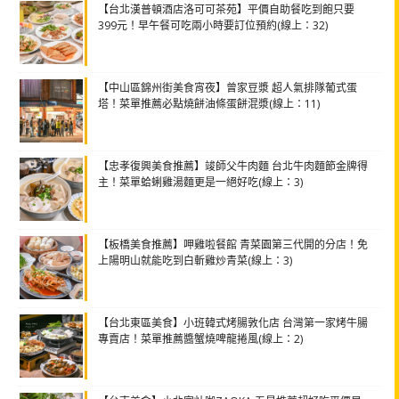
【台北漢普頓酒店洛可可茶苑】平價自助餐吃到飽只要
399元！早午餐可吃兩小時要訂位預約(線上：32)
【中山區錦州街美食宵夜】曾家豆漿 超人氣排隊葡式蛋
塔！菜單推薦必點燒餅油條蛋餅混漿(線上：11)
【忠孝復興美食推薦】竣師父牛肉麵 台北牛肉麵節金牌得
主！菜單蛤蜊雞湯麵更是一絕好吃(線上：3)
【板橋美食推薦】呷雞啦餐館 青菜園第三代開的分店！免
上陽明山就能吃到白斬雞炒青菜(線上：3)
【台北東區美食】小班韓式烤腸敦化店 台灣第一家烤牛腸
專賣店！菜單推薦醬蟹燒啤龍捲風(線上：2)