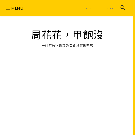
Skip
MENU
to
content
周花花，甲飽沒
一個有著行銷魂的美食旅遊部落客