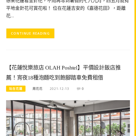
想來花蓮看金針花，不用再等到暑假的七八九月，四五月就有
平地金針花可賞花啦！ 位在花蓮吉安的《嘉德花田》，距離
花…
CONTINUE READING
【花蓮悅樂旅店 OLAH Poshtel】平價設計飯店推
薦！宵夜18種泡麵吃到飽腳踏車免費租借
玩在花蓮
周花花
2021-12-13
0