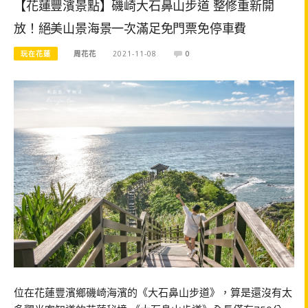
【花蓮豐濱景點】磯崎大石鼻山步道 整修重新開
放！絕美山景海景一次滿足免門票免停車費
玩在花蓮
周花花
2021-11-08
0
位在花蓮豐濱鄉磯崎海濱的《大石鼻山步道》，算是還沒有太