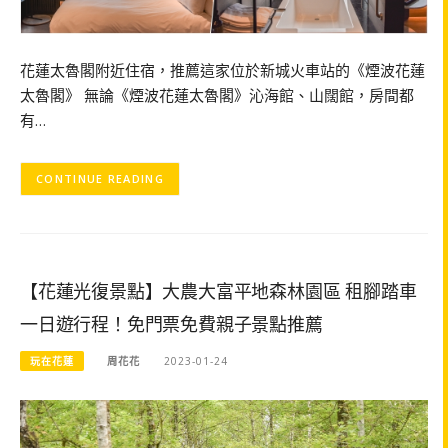
花蓮太魯閣附近住宿，推薦這家位於新城火車站的《煙波花蓮
太魯閣》 無論《煙波花蓮太魯閣》沁海館、山闊館，房間都
有…
CONTINUE READING
【花蓮光復景點】大農大富平地森林園區 租腳踏車
一日遊行程！免門票免費親子景點推薦
玩在花蓮
周花花
2023-01-24