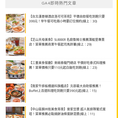
GA4即時熱門文章
【台北漢普頓酒店洛可可茶苑】平價自助餐吃到飽只要
399元！早午餐可吃兩小時要訂位預約(線上：30)
【芝山天母美食】SUBBER 名廚詹姆士推薦潛艇堡專賣
店！菜單推薦商業午餐起司馬鈴薯(線上：29)
【三重美食餐廳】來碗泰龍門總店 平價好吃泰式料理推
薦！菜單價格只要110元起白飯吃到飽(線上：23)
【我家牛排板橋遠科旗艦店】北部最大自助餐推薦！
Buffet上百道料理吃到飽只要390元起(線上：15)
【中山區錦州街美食宵夜】曾家豆漿 超人氣排隊葡式蛋
塔！菜單推薦必點燒餅油條蛋餅混漿(線上：11)