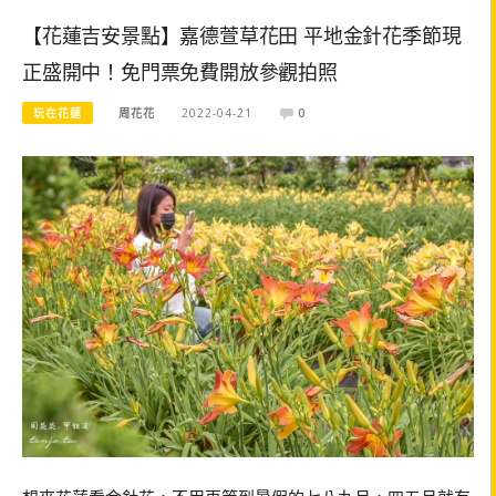
【花蓮吉安景點】嘉德萱草花田 平地金針花季節現
正盛開中！免門票免費開放參觀拍照
玩在花蓮
周花花
2022-04-21
0