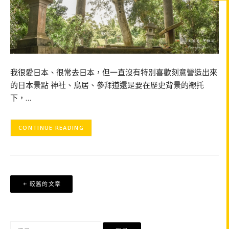
我很愛日本、很常去日本，但一直沒有特別喜歡刻意營造出來
的日本景點 神社、鳥居、參拜道還是要在歷史背景的襯托
下，…
CONTINUE READING
文
較舊的文章
章
導
覽
搜