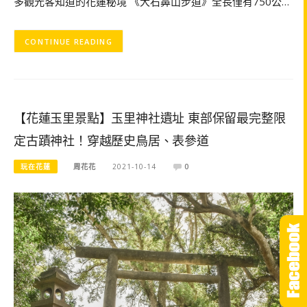
多觀光客知道的花蓮秘境 《大石鼻山步道》全長僅有750公…
CONTINUE READING
【花蓮玉里景點】玉里神社遺址 東部保留最完整限
定古蹟神社！穿越歷史鳥居、表參道
玩在花蓮
周花花
2021-10-14
0