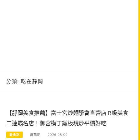
分類:
吃在靜岡
【靜岡美食推薦】富士宮炒麵學會直營店 B級美食
二連霸名店！御宮橫丁鐵板現炒平價好吃
愛食記
周花花
2026-08-09