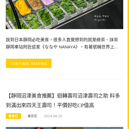
說到日本靜岡必吃美食，很多人直覺想到的就是綠茶、抹茶
靜岡車站附近這家《ななや NANAYA》，有著號稱世界上…
CONTINUE READING
【靜岡沼津美食推薦】迴轉壽司沼津壽司之助 料多
到滿出來四天王壽司！平價好吃CP值高
愛食記
周花花
2024-08-20