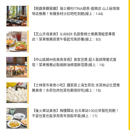
【桃園景觀餐廳】瑞士鄉村/TINA廚房-復興店 山上秘境咖
啡店推薦！有機食材沙拉吧吃到飽(線上：144)
【芝山天母美食】SUBBER 名廚詹姆士推薦潛艇堡專賣
店！菜單推薦商業午餐起司馬鈴薯(線上：83)
【中山區錦州街美食宵夜】曾家豆漿 超人氣排隊葡式蛋
塔！菜單推薦必點燒餅油條蛋餅混漿(線上：18)
【士林夜市美食小吃】鍾家原上海生煎包 米其林必比登推
薦美食！水煎包肉包菜包都很好吃(線上：18)
【後火車站美食】梅樓驛站 台北車站100元早餐吃到飽！
不是住客也能享用青年旅館早餐(線上：17)