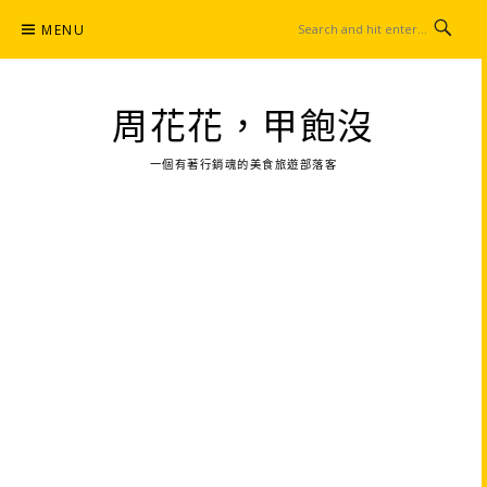
Skip
MENU
to
content
周花花，甲飽沒
一個有著行銷魂的美食旅遊部落客