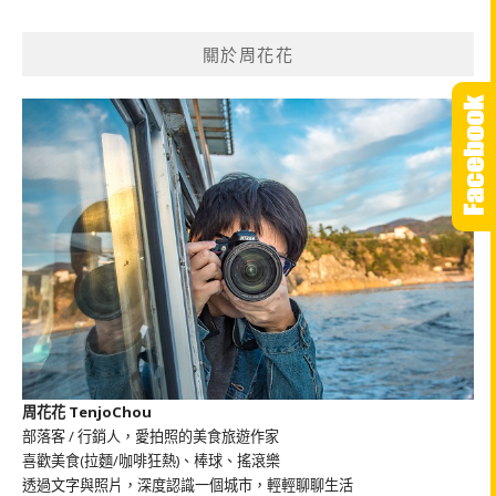
關
鍵
關於周花花
字:
周花花 TenjoChou
部落客 / 行銷人，愛拍照的美食旅遊作家
喜歡美食(拉麵/咖啡狂熱)、棒球、搖滾樂
透過文字與照片，深度認識一個城市，輕輕聊聊生活