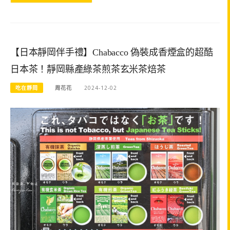
【日本靜岡伴手禮】Chabacco 偽裝成香煙盒的超酷
日本茶！靜岡縣產綠茶煎茶玄米茶焙茶
吃在靜岡
周花花
2024-12-02