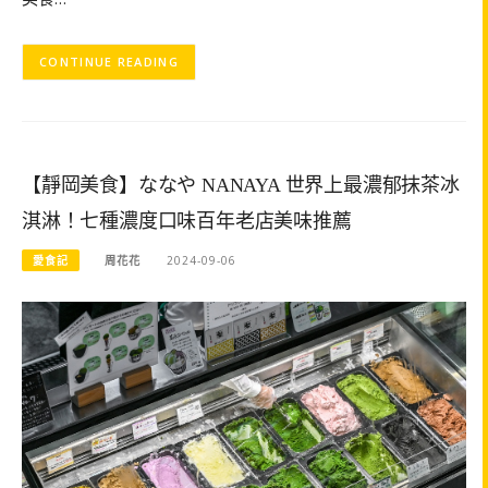
CONTINUE READING
【靜岡美食】ななや NANAYA 世界上最濃郁抹茶冰
淇淋！七種濃度口味百年老店美味推薦
愛食記
周花花
2024-09-06