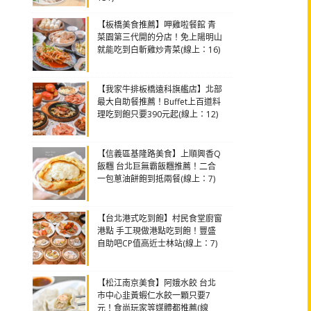
【板橋美食推薦】呷雞啦餐館 青
菜園第三代開的分店！免上陽明山
就能吃到白斬雞炒青菜(線上：16)
【我家牛排板橋遠科旗艦店】北部
最大自助餐推薦！Buffet上百道料
理吃到飽只要390元起(線上：12)
【信義區基隆路美食】上順興香Q
飯糰 台北巨無霸飯糰推薦！二合
一包蔥油餅飽到抵兩餐(線上：7)
【台北港式吃到飽】村民食堂廚窗
港點 手工現做港點吃到飽！豐盛
自助吧CP值高近士林站(線上：7)
【松江南京美食】阿娥水餃 台北
市中心韭黃蝦仁水餃一顆只要7
元！食尚玩家等媒體都推薦(線