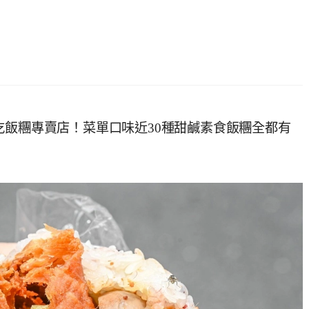
吃飯糰專賣店！菜單口味近30種甜鹹素食飯糰全都有