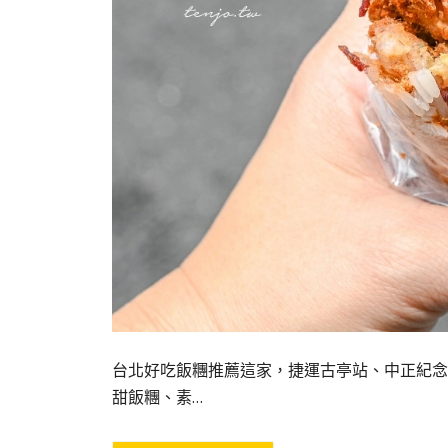
台北好吃飯糰推薦這家，捷運古亭站、中正紀念
甜飯糰、素…