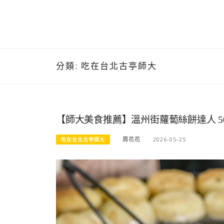
分類:
吃在台北古亭師大
【師大美食推薦】溫州街蘿蔔絲餅達人 5
周花花
2026-05-25
吃在台北古亭師大