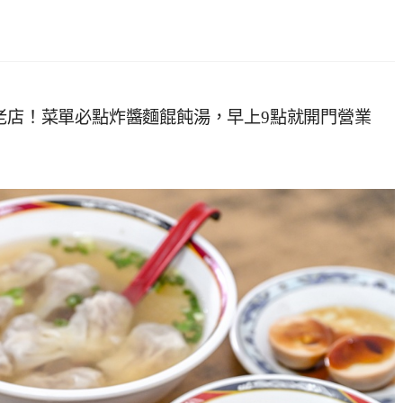
年老店！菜單必點炸醬麵餛飩湯，早上9點就開門營業