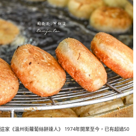
家《溫州街蘿蔔絲餅達人》 1974年開業至今，已有超過50