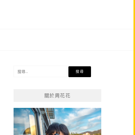
搜
尋
關
鍵
關於周花花
字: