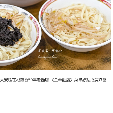
大安區在地飄香50年老麵店 《金華麵店》菜單必點招牌炸醬