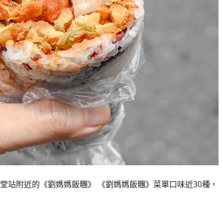
堂站附近的《劉媽媽飯糰》 《劉媽媽飯糰》菜單口味近30種，