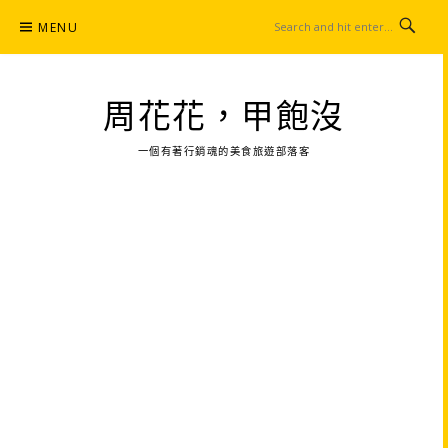
Skip
MENU
to
content
周花花，甲飽沒
一個有著行銷魂的美食旅遊部落客