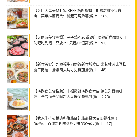
【芝山天母美食】SUBBER 名廚詹姆士推薦潛艇堡專賣
店！菜單推薦商業午餐起司馬鈴薯(線上：165)
【大同區美食火鍋】荖子鍋Plus 重慶店 現做新鮮麵條&自
助吧吃到飽！只要299元起CP值高(線上：93)
【新竹美食】九添福牛肉麵館新竹城隍店 米其林必比登推
薦牛肉麵！湯濃肉大塊可免費加湯(線上：48)
【淡路島美食推薦】幸福鬆餅淡路島本店 絕美海景咖啡
廳！邊看海邊品嚐超人氣舒芙蕾鬆餅(線上：23)
【我家牛排板橋遠科旗艦店】北部最大自助餐推薦！
Buffet上百道料理吃到飽只要390元起(線上：17)