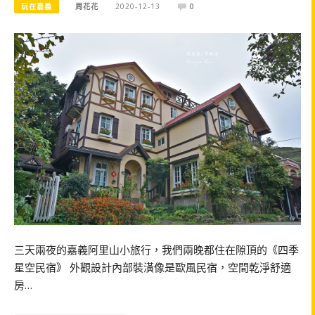
玩在嘉義
周花花
2020-12-13
0
三天兩夜的嘉義阿里山小旅行，我們兩晚都住在隙頂的《四季
星空民宿》 外觀設計內部裝潢像是歐風民宿，空間乾淨舒適
房…