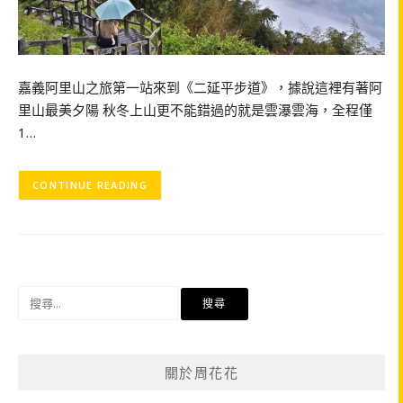
嘉義阿里山之旅第一站來到《二延平步道》，據說這裡有著阿
里山最美夕陽 秋冬上山更不能錯過的就是雲瀑雲海，全程僅
1…
CONTINUE READING
搜
尋
關
鍵
關於周花花
字: