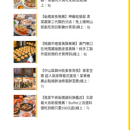
麵！湯濃肉大塊可免費加湯(線
上：8)
【板橋美食推薦】呷雞啦餐館 青
菜園第三代開的分店！免上陽明山
就能吃到白斬雞炒青菜(線上：8)
【桃園中壢蛋黃酥推薦】黃門巷口
在地隱藏版脆皮蛋黃酥！純手工製
作提前預約才買得到(線上：8)
【中山區錦州街美食宵夜】曾家豆
漿 超人氣排隊葡式蛋塔！菜單推
薦必點燒餅油條蛋餅混漿(線上：
7)
【我家牛排板橋遠科旗艦店】北部
最大自助餐推薦！Buffet上百道料
理吃到飽只要390元起(線上：7)