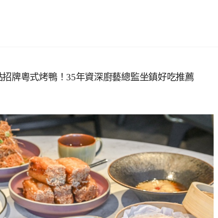
點招牌粵式烤鴨！35年資深廚藝總監坐鎮好吃推薦