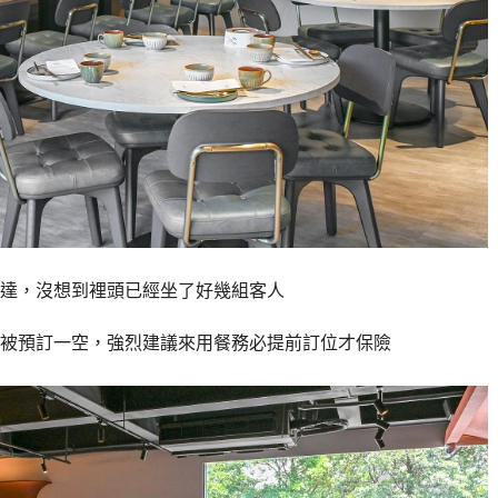
達，沒想到裡頭已經坐了好幾組客人
被預訂一空，強烈建議來用餐務必提前訂位才保險