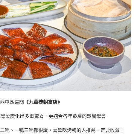
西屯區這間
《九華樓朝富店》
統粵菜變化出多重驚喜，更適合各年齡層的聚餐聚會
二吃、一鴨三吃都很讚，喜歡吃烤鴨的人推薦一定要收藏！