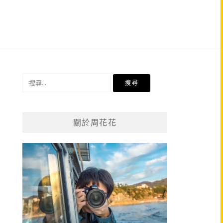
搜
尋
關
鍵
關於周花花
字: