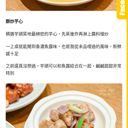
酥炒芋心
精選芋頭質地最綿密的芋心，先蒸後炸再淋上醬料慢炒
一上桌就能聞到香濃魚露味，也是我從未品嚐過的風味，新鮮
感十足
之前還真沒想過，芋頭可以和魚露結合在一起，鹹鹹甜甜非常
特別