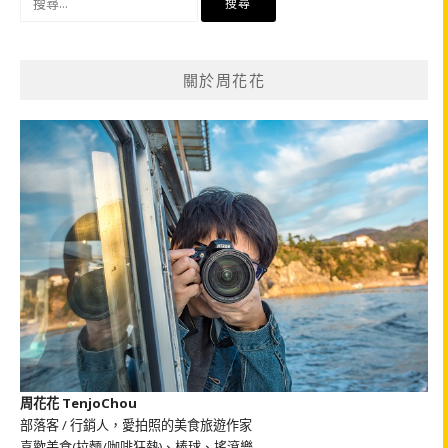
尋
關
鍵
關於周花花
字:
周花花 TenjoChou
部落客 / 行銷人，愛拍照的美食旅遊作家
喜歡美食(拉麵/咖啡狂熱)、棒球、搖滾樂