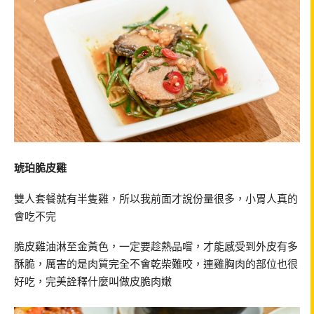
琥珀脆皮雞
雙人套餐就有半隻雞，所以我前面才說份量很多，小胃人真的
會吃不完
脆皮雞油淋至金黃色，一定要趁熱品嚐，才能感受到外皮有多
酥脆，厲害的是肉質完全不會乾柴難咬，連雞胸肉的部位也很
好吃，完美詮釋什麼叫做皮脆肉嫩