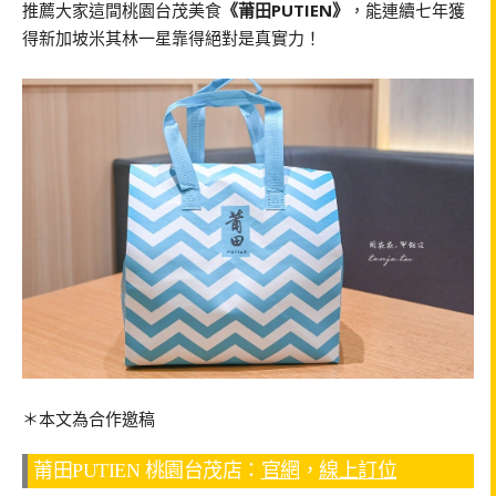
推薦大家這間桃園台茂美食
《莆田PUTIEN》
，能連續七年獲
得新加坡米其林一星靠得絕對是真實力！
＊本文為合作邀稿
莆田PUTIEN 桃園台茂店：
官網
，
線上訂位