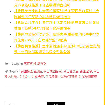
貞市場滷味推薦！復古裝潢適合拍照
【桃園美食小吃】大園報紙蛋餅 手工現桿香Ｑ蛋餅！大
園早餐下午茶點心桃園機場蛋餅推薦
【桃園青埔美食】皿皿新中式定食料理 高質感青埔餐廳
推薦！餐點好吃又精緻景觀座位超美
【桃園中壢燒烤吃到飽】饗燒肉亭 桌邊現切和牛牛排吃
到飽免800元！自助吧豐盛CP值高
【桃園美食推薦】金小蔥雞湯米粉 嚴選30隻鹿野土雞熬
湯！痛風海鮮雞湯還能獨享整隻全雞
Posted in
吃在桃園
,
愛食記
Tagged
莆田桃園台茂店
,
莆田桃園台茂
,
莆田台茂店
,
莆田菜單
,
莆田
雙人套餐
,
台茂莆田
,
台茂美食
,
台茂餐廳
,
台茂美食推薦
,
台茂餐廳推薦
搜