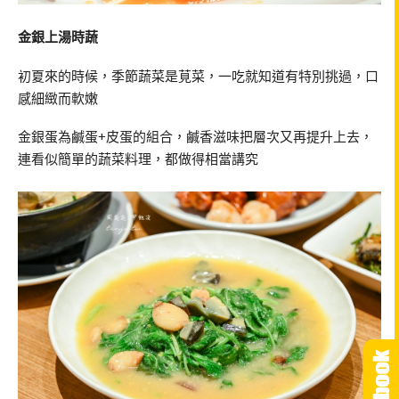
金銀上湯時蔬
初夏來的時候，季節蔬菜是莧菜，一吃就知道有特別挑過，口
感細緻而軟嫩
金銀蛋為鹹蛋+皮蛋的組合，鹹香滋味把層次又再提升上去，
連看似簡單的蔬菜料理，都做得相當講究