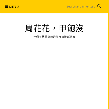
Skip
MENU
to
content
周花花，甲飽沒
一個有著行銷魂的美食旅遊部落客