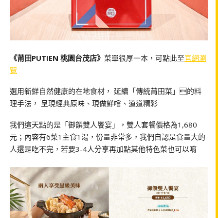
《莆田PUTIEN 桃園台茂店》
菜單很厚一本，可點此至
官網瀏
覽
選用新鮮自然健康的在地食材， 延續「傳統莆田菜」的料
理手法， 呈現經典原味、現做鮮嚐、道道精彩
我們這天點的是「御饌雙人饗宴」，雙人套餐價格為1,680
元；內容有6菜1主食1湯，份量非常多，我們自認是食量大的
人還是吃不完，若要3-4人分享再加點其他特色菜也可以唷