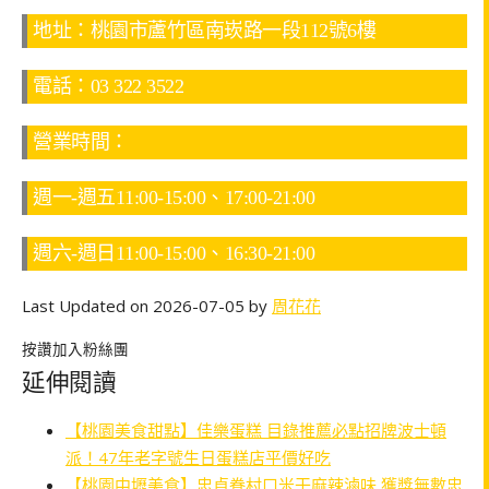
地址：桃園市蘆竹區南崁路一段112號6樓
電話：03 322 3522
營業時間：
週一-週五11:00-15:00、17:00-21:00
週六-週日11:00-15:00、16:30-21:00
Last Updated on 2026-07-05 by
周花花
按讚加入粉絲團
延伸閱讀
【桃園美食甜點】佳樂蛋糕 目錄推薦必點招牌波士頓
派！47年老字號生日蛋糕店平價好吃
【桃園中壢美食】忠貞眷村口米干麻辣滷味 獲獎無數忠