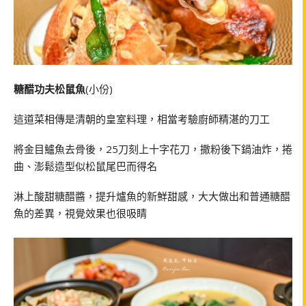
糖醋功夫松鼠魚
(小份)
這道菜相傳是清朝的皇室料理，相當考驗廚師精湛的刀工
將金目鱸魚去骨後，25刀刻上十字花刀，撒粉後下鍋油炸，捲
曲、澎鬆造型似松鼠尾巴而得名
淋上酸甜糖醋醬，提升爐魚的新鮮甜感，大大做出和普通糖醋
魚的差異，視覺效果也很吸睛