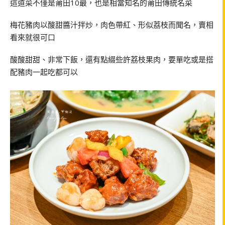
這道菜不僅是莆田10最，也是相當知名的莆田傳統名菜
梅花豬肉以酸甜醬汁拌炒，肉色帶紅、形似荔枝而聞名，賣相
看來就很可口
酸酸甜甜、非常下飯，還有點綴些許荔枝果肉，要單吃或是搭
配豬肉一起吃都可以