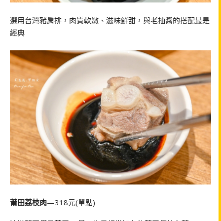
選用台灣豬肩排，肉質軟嫩、滋味鮮甜，與老抽醬的搭配最是
經典
莆田荔枝肉
—318元(單點)