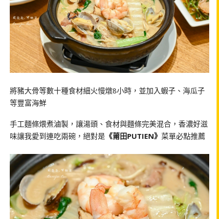
將豬大骨等數十種食材細火慢燉8小時，並加入蝦子、海瓜子
等豐富海鮮
手工麵條煨煮滷製，讓湯頭、食材與麵條完美混合，香濃好滋
味讓我愛到連吃兩碗，絕對是
《莆田PUTIEN》
菜單必點推薦