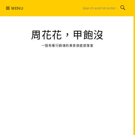
Skip
MENU
to
content
周花花，甲飽沒
一個有著行銷魂的美食旅遊部落客