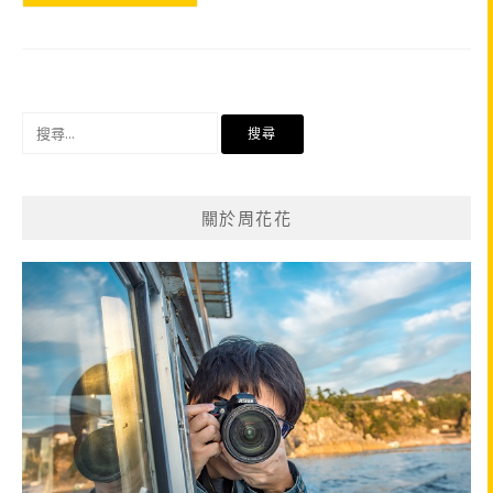
搜
尋
關
鍵
關於周花花
字: