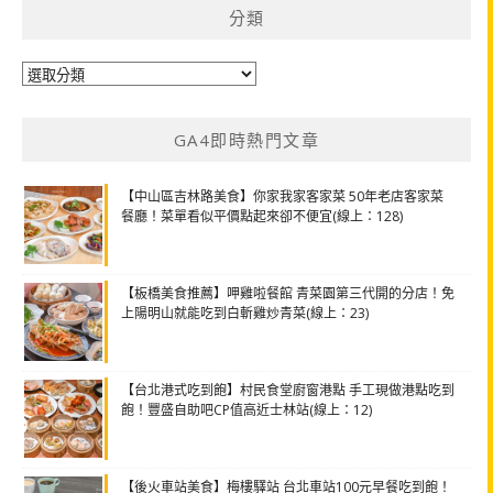
分類
分
類
GA4即時熱門文章
【中山區吉林路美食】你家我家客家菜 50年老店客家菜
餐廳！菜單看似平價點起來卻不便宜(線上：128)
【板橋美食推薦】呷雞啦餐館 青菜園第三代開的分店！免
上陽明山就能吃到白斬雞炒青菜(線上：23)
【台北港式吃到飽】村民食堂廚窗港點 手工現做港點吃到
飽！豐盛自助吧CP值高近士林站(線上：12)
【後火車站美食】梅樓驛站 台北車站100元早餐吃到飽！