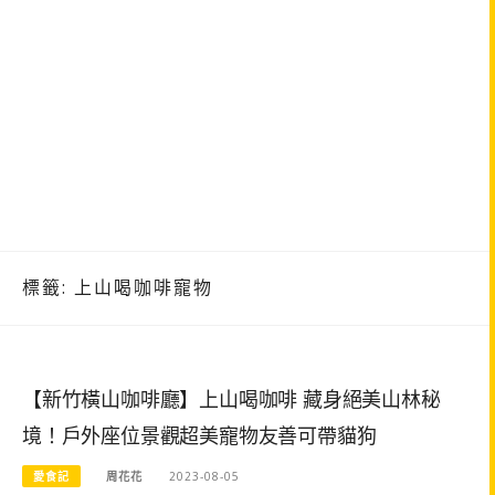
標籤:
上山喝咖啡寵物
【新竹橫山咖啡廳】上山喝咖啡 藏身絕美山林秘
境！戶外座位景觀超美寵物友善可帶貓狗
愛食記
周花花
2023-08-05