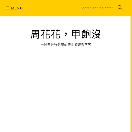
Skip
MENU
to
content
周花花，甲飽沒
一個有著行銷魂的美食旅遊部落客