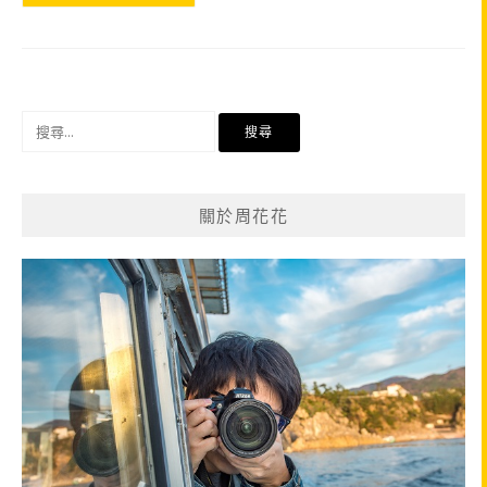
搜
尋
關
鍵
關於周花花
字: