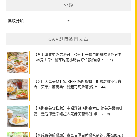
分類
分
類
GA4即時熱門文章
【台北漢普頓酒店洛可可茶苑】平價自助餐吃到飽只要
399元！早午餐可吃兩小時要訂位預約(線上：84)
【芝山天母美食】SUBBER 名廚詹姆士推薦潛艇堡專賣
店！菜單推薦商業午餐起司馬鈴薯(線上：44)
【淡路島美食推薦】幸福鬆餅淡路島本店 絕美海景咖啡
廳！邊看海邊品嚐超人氣舒芙蕾鬆餅(線上：36)
【育成蕃薯藤餐廳】寶島百匯自助餐吃到飽只要688元！