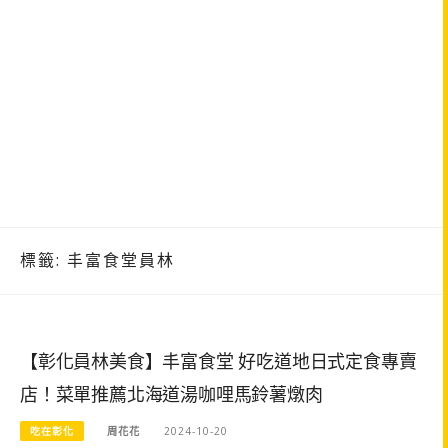
標籤:
丰富食堂員林
【彰化員林美食】丰富食堂 好吃道地日式定食專賣
店！菜單推薦北海道湯咖哩馬鈴薯燉肉
吃在彰化
周花花
2024-10-20