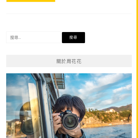
搜
尋
關
鍵
關於周花花
字: