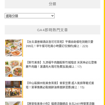
分類
分
類
GA4即時熱門文章
【台北漢普頓酒店洛可可茶苑】平價自助餐吃到飽只要
399元！早午餐可吃兩小時要訂位預約(線上：223)
【新竹美食】九添福牛肉麵館新竹城隍店 米其林必比登推
薦牛肉麵！湯濃肉大塊可免費加湯(線上：17)
【中山區錦州街美食宵夜】曾家豆漿 超人氣排隊葡式蛋
塔！菜單推薦必點燒餅油條蛋餅混漿(線上：15)
【興安街美食小吃】福德涼麵總店 台北24小時營業涼麵