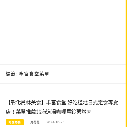
標籤:
丰富食堂菜單
【彰化員林美食】丰富食堂 好吃道地日式定食專賣
店！菜單推薦北海道湯咖哩馬鈴薯燉肉
吃在彰化
周花花
2024-10-20