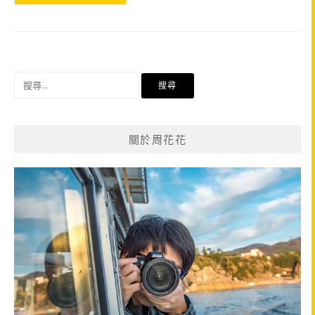
搜
尋
關
鍵
關於周花花
字: