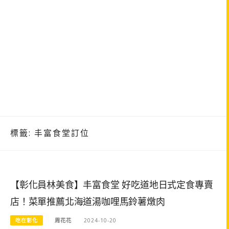
標籤:
丰富食堂訂位
【彰化員林美食】丰富食堂 好吃道地日式定食專賣
店！菜單推薦北海道湯咖哩馬鈴薯燉肉
吃在彰化
周花花
2024-10-20