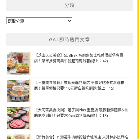
分類
分
類
GA4即時熱門文章
【芝山天母美食】SUBBER 名廚詹姆士推薦潛艇堡專賣
店！菜單推薦商業午餐起司馬鈴薯(線上：42)
【三重美食餐廳】來碗泰龍門總店 平價好吃泰式料理推
薦！菜單價格只要110元起白飯吃到飽(線上：15)
【大同區美食火鍋】荖子鍋Plus 重慶店 現做新鮮麵條&自
助吧吃到飽！只要299元起CP值高(線上：13)
【新竹美食】九添福牛肉麵館新竹城隍店 米其林必比登推