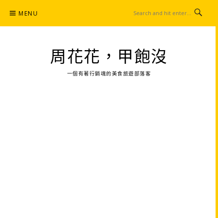
Skip
MENU
to
content
周花花，甲飽沒
一個有著行銷魂的美食旅遊部落客