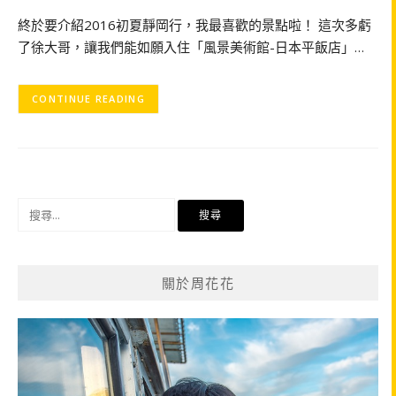
終於要介紹2016初夏靜岡行，我最喜歡的景點啦！ 這次多虧
了徐大哥，讓我們能如願入住「風景美術館-日本平飯店」…
CONTINUE READING
搜
尋
關
鍵
關於周花花
字: