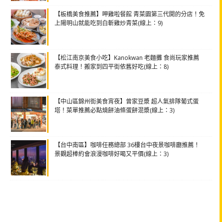
【板橋美食推薦】呷雞啦餐館 青菜園第三代開的分店！免
上陽明山就能吃到白斬雞炒青菜(線上：9)
【松江南京美食小吃】Kanokwan 老麵攤 食尚玩家推薦
泰式料理！搬家到四平街依舊好吃(線上：8)
【中山區錦州街美食宵夜】曾家豆漿 超人氣排隊葡式蛋
塔！菜單推薦必點燒餅油條蛋餅混漿(線上：3)
【台中南區】咖啡任務總部 36樓台中夜景咖啡廳推薦！
景觀超棒約會浪漫咖啡好喝又平價(線上：3)