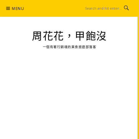
Skip
MENU
to
content
周花花，甲飽沒
一個有著行銷魂的美食旅遊部落客