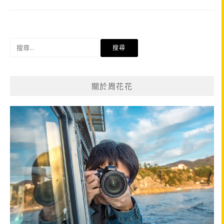
搜
尋
關
鍵
關於周花花
字: