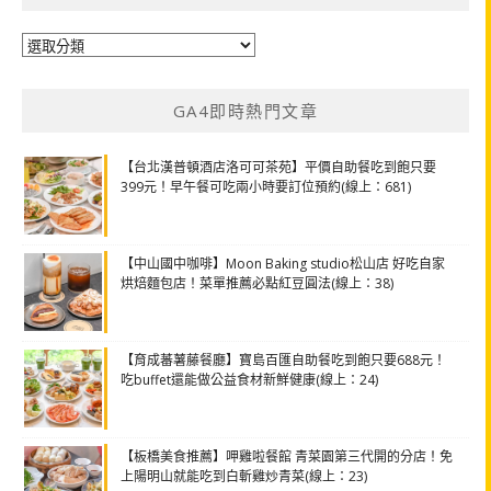
分
類
GA4即時熱門文章
【台北漢普頓酒店洛可可茶苑】平價自助餐吃到飽只要
399元！早午餐可吃兩小時要訂位預約(線上：681)
【中山國中咖啡】Moon Baking studio松山店 好吃自家
烘焙麵包店！菜單推薦必點紅豆圓法(線上：38)
【育成蕃薯藤餐廳】寶島百匯自助餐吃到飽只要688元！
吃buffet還能做公益食材新鮮健康(線上：24)
【板橋美食推薦】呷雞啦餐館 青菜園第三代開的分店！免
上陽明山就能吃到白斬雞炒青菜(線上：23)