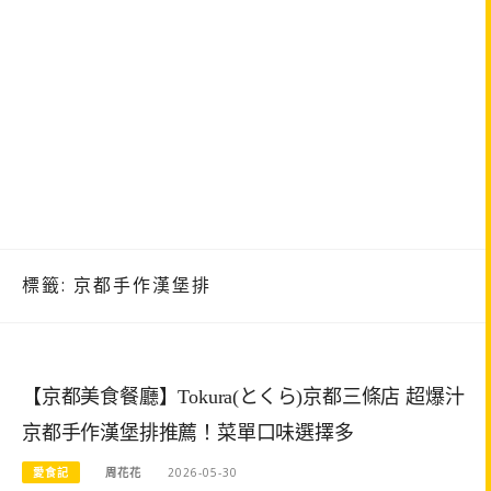
標籤:
京都手作漢堡排
【京都美食餐廳】Tokura(とくら)京都三條店 超爆汁
京都手作漢堡排推薦！菜單口味選擇多
愛食記
周花花
2026-05-30