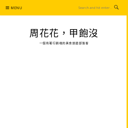
Skip
MENU
to
content
周花花，甲飽沒
一個有著行銷魂的美食旅遊部落客