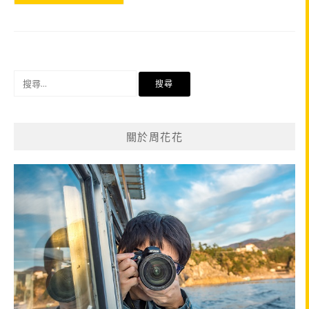
搜
尋
關
鍵
關於周花花
字: