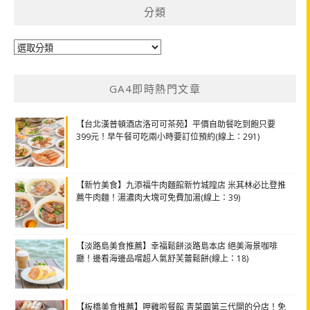
分類
分
類
GA4即時熱門文章
【台北漢普頓酒店洛可可茶苑】平價自助餐吃到飽只要
399元！早午餐可吃兩小時要訂位預約(線上：291)
【新竹美食】九添福牛肉麵館新竹城隍店 米其林必比登推
薦牛肉麵！湯濃肉大塊可免費加湯(線上：39)
【淡路島美食推薦】幸福鬆餅淡路島本店 絕美海景咖啡
廳！邊看海邊品嚐超人氣舒芙蕾鬆餅(線上：18)
【板橋美食推薦】呷雞啦餐館 青菜園第三代開的分店！免