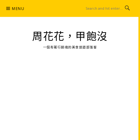
Skip
MENU
to
content
周花花，甲飽沒
一個有著行銷魂的美食旅遊部落客