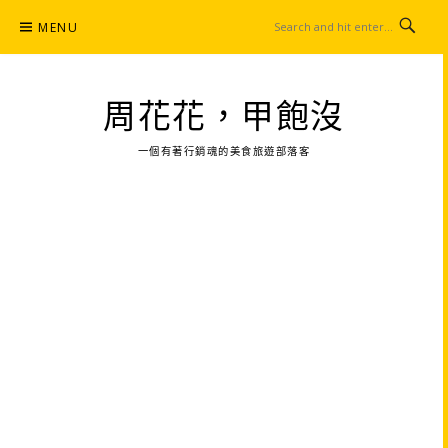
Skip
MENU
to
content
周花花，甲飽沒
一個有著行銷魂的美食旅遊部落客