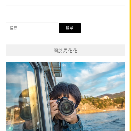
搜
尋
關
鍵
關於周花花
字: