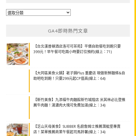
分
類
GA4即時熱門文章
【台北漢普頓酒店洛可可茶苑】平價自助餐吃到飽只要
399元！早午餐可吃兩小時要訂位預約(線上：71)
【大同區美食火鍋】荖子鍋Plus 重慶店 現做新鮮麵條&自
助吧吃到飽！只要299元起CP值高(線上：64)
【新竹美食】九添福牛肉麵館新竹城隍店 米其林必比登推
薦牛肉麵！湯濃肉大塊可免費加湯(線上：34)
【芝山天母美食】SUBBER 名廚詹姆士推薦潛艇堡專賣
店！菜單推薦商業午餐起司馬鈴薯(線上：34)