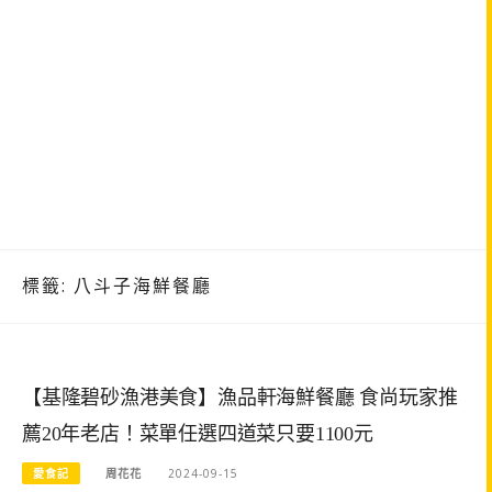
標籤:
八斗子海鮮餐廳
【基隆碧砂漁港美食】漁品軒海鮮餐廳 食尚玩家推
薦20年老店！菜單任選四道菜只要1100元
愛食記
周花花
2024-09-15