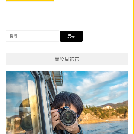
搜
尋
關
鍵
關於周花花
字: