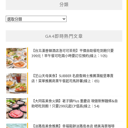
分類
分
類
GA4即時熱門文章
【台北漢普頓酒店洛可可茶苑】平價自助餐吃到飽只要
399元！早午餐可吃兩小時要訂位預約(線上：105)
【芝山天母美食】SUBBER 名廚詹姆士推薦潛艇堡專賣
店！菜單推薦商業午餐起司馬鈴薯(線上：65)
【大同區美食火鍋】荖子鍋Plus 重慶店 現做新鮮麵條&自
助吧吃到飽！只要299元起CP值高(線上：54)
【淡路島美食推薦】幸福鬆餅淡路島本店 絕美海景咖啡