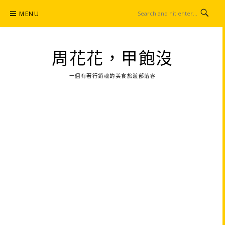
Skip
MENU
to
content
周花花，甲飽沒
一個有著行銷魂的美食旅遊部落客