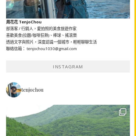
周花花 TenjoChou
部落客 / 行銷人，愛拍照的美食旅遊作家
喜歡美食(拉麵/咖啡狂熱)、棒球、搖滾樂
透過文字與照片，深度認識一個城市，輕輕聊聊生活
聯絡信箱： tenjochou1030@gmail.com
INSTAGRAM
tenjochou