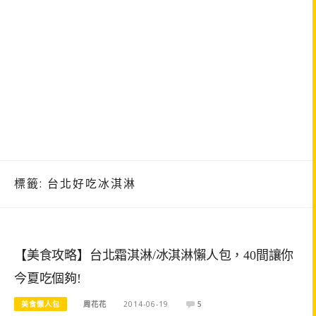
標籤:
台北好吃冰淇淋
【美食攻略】台北霜淇淋/冰淇淋懶人包，40間讓你
今夏吃個夠!
美食懶人包
周花花
2014-06-19
5