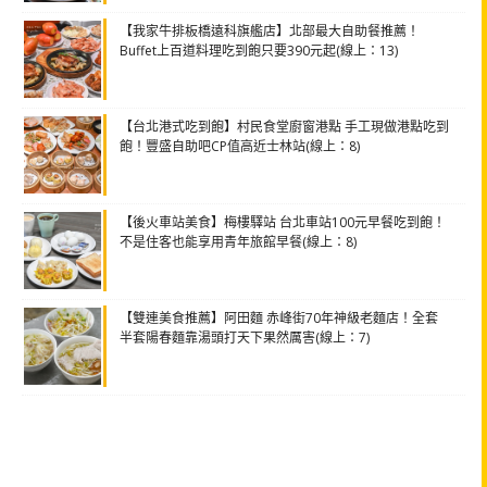
【我家牛排板橋遠科旗艦店】北部最大自助餐推薦！
Buffet上百道料理吃到飽只要390元起(線上：13)
【台北港式吃到飽】村民食堂廚窗港點 手工現做港點吃到
飽！豐盛自助吧CP值高近士林站(線上：8)
【後火車站美食】梅樓驛站 台北車站100元早餐吃到飽！
不是住客也能享用青年旅館早餐(線上：8)
【雙連美食推薦】阿田麵 赤峰街70年神級老麵店！全套
半套陽春麵靠湯頭打天下果然厲害(線上：7)