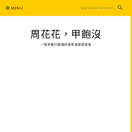
Skip
MENU
to
content
周花花，甲飽沒
一個有著行銷魂的美食旅遊部落客