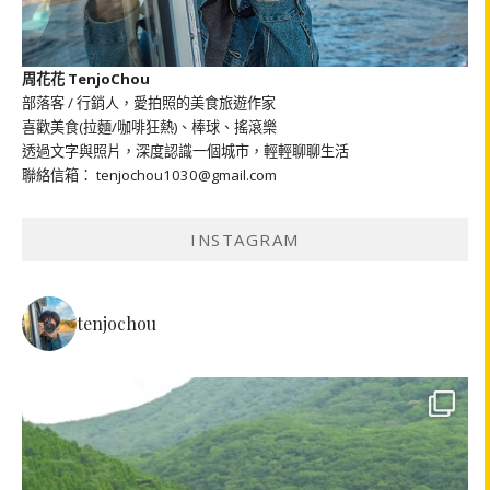
周花花 TenjoChou
部落客 / 行銷人，愛拍照的美食旅遊作家
喜歡美食(拉麵/咖啡狂熱)、棒球、搖滾樂
透過文字與照片，深度認識一個城市，輕輕聊聊生活
聯絡信箱： tenjochou1030@gmail.com
INSTAGRAM
tenjochou