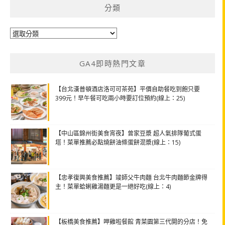
分類
分
類
GA4即時熱門文章
【台北漢普頓酒店洛可可茶苑】平價自助餐吃到飽只要
399元！早午餐可吃兩小時要訂位預約(線上：25)
【中山區錦州街美食宵夜】曾家豆漿 超人氣排隊葡式蛋
塔！菜單推薦必點燒餅油條蛋餅混漿(線上：15)
【忠孝復興美食推薦】竣師父牛肉麵 台北牛肉麵節金牌得
主！菜單蛤蜊雞湯麵更是一絕好吃(線上：4)
【板橋美食推薦】呷雞啦餐館 青菜園第三代開的分店！免