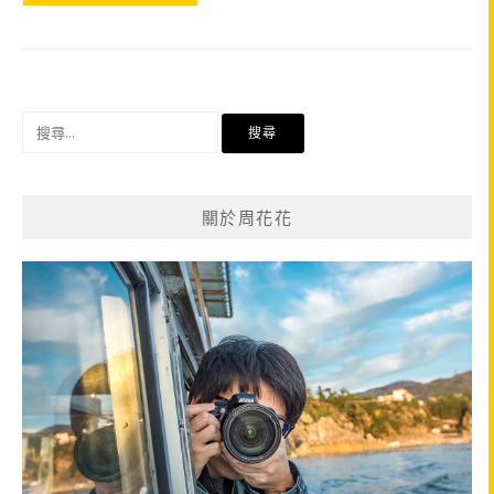
搜
尋
關
鍵
關於周花花
字: