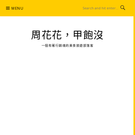
Skip
MENU
to
content
周花花，甲飽沒
一個有著行銷魂的美食旅遊部落客