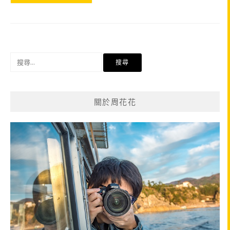
搜
尋
關
鍵
關於周花花
字: