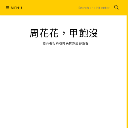
Skip
MENU
to
content
周花花，甲飽沒
一個有著行銷魂的美食旅遊部落客