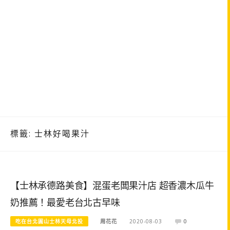
標籤:
士林好喝果汁
【士林承德路美食】混蛋老闆果汁店 超香濃木瓜牛
奶推薦！最愛老台北古早味
吃在台北圓山士林天母北投
周花花
2020-08-03
0