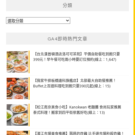
分類
分
類
GA4即時熱門文章
【台北漢普頓酒店洛可可茶苑】平價自助餐吃到飽只要
399元！早午餐可吃兩小時要訂位預約(線上：1,647)
【我家牛排板橋遠科旗艦店】北部最大自助餐推薦！
Buffet上百道料理吃到飽只要390元起(線上：15)
【松江南京美食小吃】Kanokwan 老麵攤 食尚玩家推薦
泰式料理！搬家到四平街依舊好吃(線上：13)
【濱江市場美食推薦】珮慈的炸雞 比手速市場秒殺炸雞！