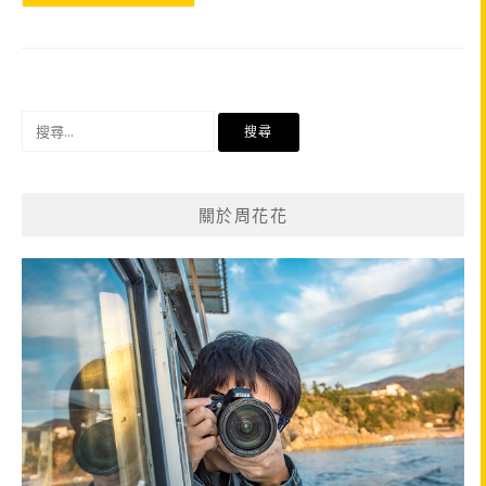
搜
尋
關
鍵
關於周花花
字: