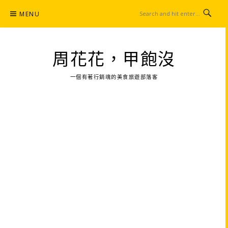
Skip
MENU
to
content
周花花，甲飽沒
一個有著行銷魂的美食旅遊部落客