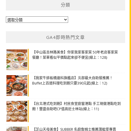
分類
分
類
GA4即時熱門文章
【中山區吉林路美食】你家我家客家菜 50年老店客家菜
餐廳！菜單看似平價點起來卻不便宜(線上：128)
【我家牛排板橋遠科旗艦店】北部最大自助餐推薦！
Buffet上百道料理吃到飽只要390元起(線上：12)
【台北港式吃到飽】村民食堂廚窗港點 手工現做港點吃到
飽！豐盛自助吧CP值高近士林站(線上：11)
【芝山天母美食】SUBBER 名廚詹姆士推薦潛艇堡專賣