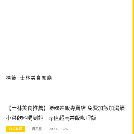
標籤:
士林美食餐廳
【士林美食推薦】勝魂丼飯專賣店 免費加飯加湯續
小菜飲料喝到飽！cp值超高丼飯咖哩飯
日式料理
周花花
2023-03-26