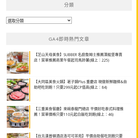
分類
分
類
GA4即時熱門文章
【芝山天母美食】SUBBER 名廚詹姆士推薦潛艇堡專賣
店！菜單推薦商業午餐起司馬鈴薯(線上：225)
【大同區美食火鍋】荖子鍋Plus 重慶店 現做新鮮麵條&自
助吧吃到飽！只要299元起CP值高(線上：84)
【三重美食餐廳】來碗泰龍門總店 平價好吃泰式料理推
薦！菜單價格只要110元起白飯吃到飽(線上：46)
【台北漢普頓酒店洛可可茶苑】平價自助餐吃到飽只要