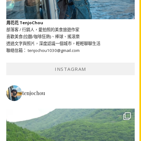
周花花 TenjoChou
部落客 / 行銷人，愛拍照的美食旅遊作家
喜歡美食(拉麵/咖啡狂熱)、棒球、搖滾樂
透過文字與照片，深度認識一個城市，輕輕聊聊生活
聯絡信箱： tenjochou1030@gmail.com
INSTAGRAM
tenjochou