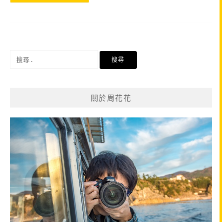
搜
尋
關
鍵
關於周花花
字: