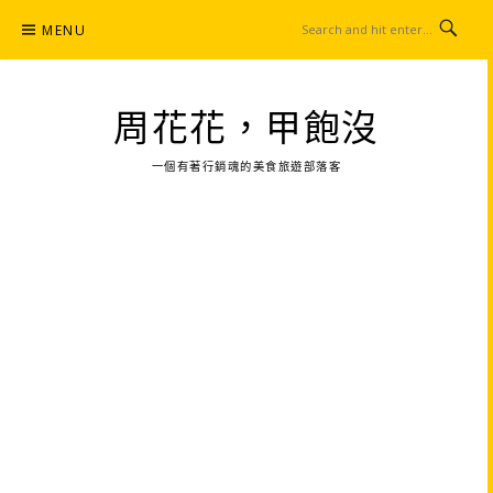
Skip
MENU
to
content
周花花，甲飽沒
一個有著行銷魂的美食旅遊部落客