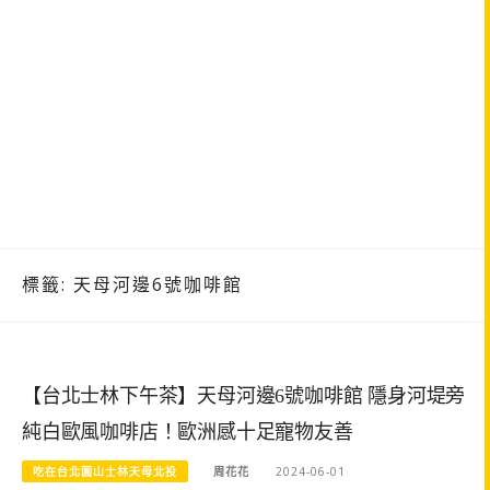
標籤:
天母河邊6號咖啡館
【台北士林下午茶】天母河邊6號咖啡館 隱身河堤旁
純白歐風咖啡店！歐洲感十足寵物友善
吃在台北圓山士林天母北投
周花花
2024-06-01