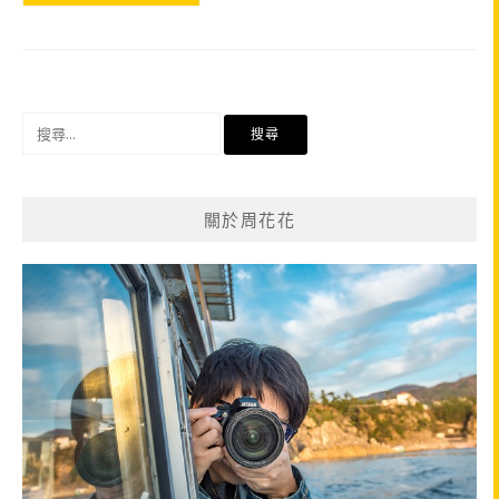
搜
尋
關
鍵
關於周花花
字: