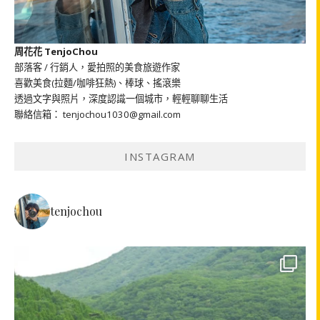
周花花 TenjoChou
部落客 / 行銷人，愛拍照的美食旅遊作家
喜歡美食(拉麵/咖啡狂熱)、棒球、搖滾樂
透過文字與照片，深度認識一個城市，輕輕聊聊生活
聯絡信箱： tenjochou1030@gmail.com
INSTAGRAM
tenjochou