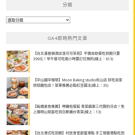
分類
分
類
GA4即時熱門文章
【台北漢普頓酒店洛可可茶苑】平價自助餐吃到飽只要
399元！早午餐可吃兩小時要訂位預約(線上：613)
【中山國中咖啡】Moon Baking studio松山店 好吃自家
烘焙麵包店！菜單推薦必點紅豆圓法(線上：35)
【板橋美食推薦】呷雞啦餐館 青菜園第三代開的分店！免
上陽明山就能吃到白斬雞炒青菜(線上：13)
【台北港式吃到飽】村民食堂廚窗港點 手工現做港點吃到