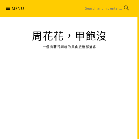
Skip
MENU
to
content
周花花，甲飽沒
一個有著行銷魂的美食旅遊部落客