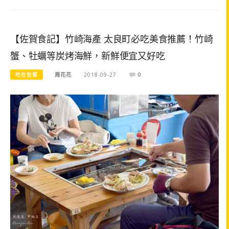
【佐賀食記】竹崎海產 太良町必吃美食推薦！竹崎
蟹、牡蠣等炭烤海鮮，新鮮便宜又好吃
吃在佐賀
周花花
2018-09-27
0