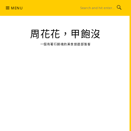
Skip
MENU
to
content
周花花，甲飽沒
一個有著行銷魂的美食旅遊部落客