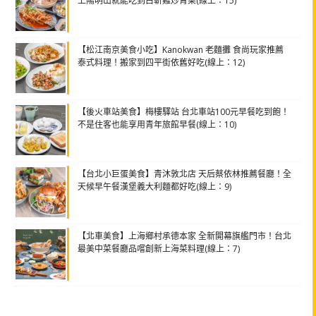
上陽明山就能吃到白斬雞炒青菜(線上：15)
【松江南京美食小吃】Kanokwan 老麵攤 食尚玩家推薦
泰式料理！搬家到四平街依舊好吃(線上：12)
【後火車站美食】梅樓驛站 台北車站100元早餐吃到飽！
不是住客也能享用青年旅館早餐(線上：10)
【台北小巨蛋美食】青沐敦北店 天后蔡依林推薦餐廳！全
天候早午餐漢堡義大利麵都好吃(線上：9)
【北車美食】上海鄉村承德本家 全新開幕旗艦門市！台北
最美中菜餐廳品嚐創新上海菜料理(線上：7)