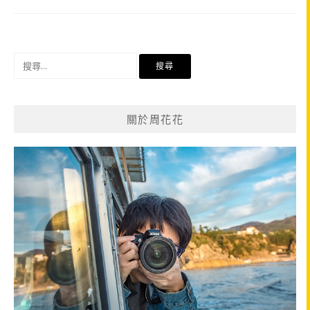
搜
尋
關
鍵
關於周花花
字: