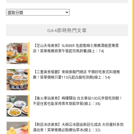
分
類
GA4即時熱門文章
【芝山天母美食】SUBBER 名廚詹姆士推薦潛艇堡專賣
店！菜單推薦商業午餐起司馬鈴薯(線上：74)
【三重美食餐廳】來碗泰龍門總店 平價好吃泰式料理推
薦！菜單價格只要110元起白飯吃到飽(線上：54)
【後火車站美食】梅樓驛站 台北車站100元早餐吃到飽！
不是住客也能享用青年旅館早餐(線上：38)
【新莊冰店美食】大碗公冰甜品新莊化成店 大份量料多到
滿出來！菜單推薦必點嫩仙草冰(線上：32)