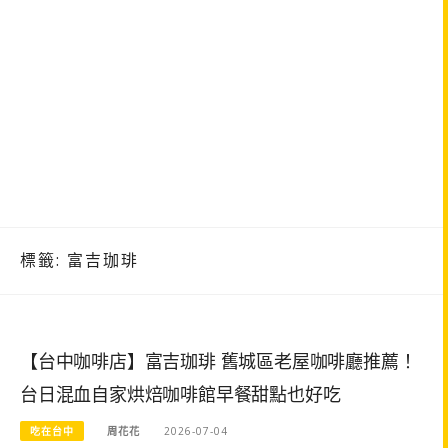
標籤:
富吉珈琲
【台中咖啡店】富吉珈琲 舊城區老屋咖啡廳推薦！
台日混血自家烘焙咖啡館早餐甜點也好吃
吃在台中
周花花
2026-07-04