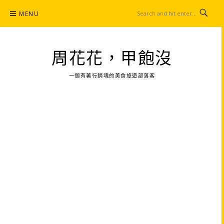
Skip
MENU
to
content
周花花，甲飽沒
一個有著行銷魂的美食旅遊部落客