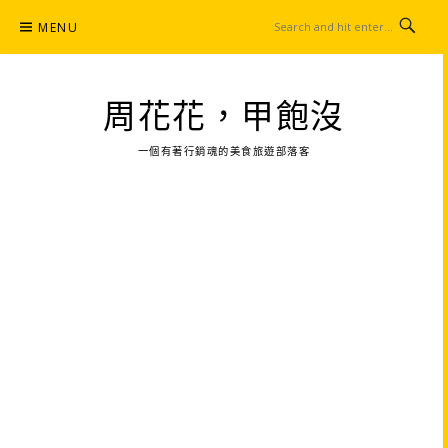
Skip
MENU
to
content
周花花，甲飽沒
一個有著行銷魂的美食旅遊部落客