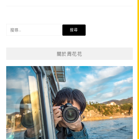
搜
尋
關
鍵
關於周花花
字: