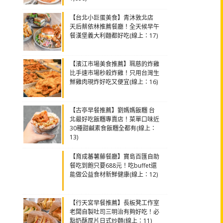
【台北小巨蛋美食】青沐敦北店
天后蔡依林推薦餐廳！全天候早午
餐漢堡義大利麵都好吃(線上：17)
【濱江市場美食推薦】珮慈的炸雞
比手速市場秒殺炸雞！只用台灣生
鮮雞肉現炸好吃又便宜(線上：16)
【古亭早餐推薦】劉媽媽飯糰 台
北最好吃飯糰專賣店！菜單口味近
30種甜鹹素食飯糰全都有(線上：
13)
【育成蕃薯藤餐廳】寶島百匯自助
餐吃到飽只要688元！吃buffet還
能做公益食材新鮮健康(線上：12)
【行天宮早餐推薦】長板凳工作室
老闆自製吐司三明治有夠好吃！必
點奶酥厚片日式炒麵(線上：11)