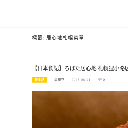
標籤:
居心地札幌菜單
【日本食記】ろばた居心地 札幌狸小路
周花花
2018-08-01
0
愛食記