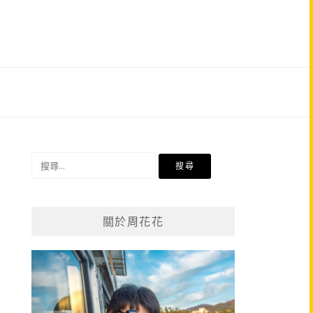
搜
尋
關
鍵
關於周花花
字: