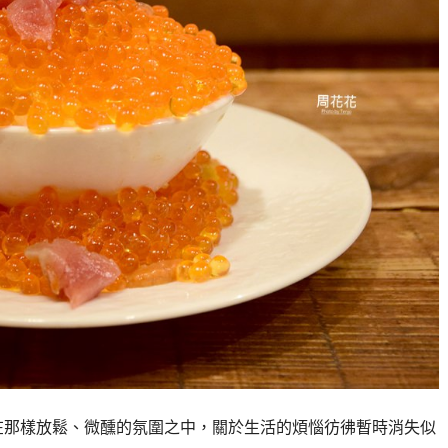
在那樣放鬆、微醺的氛圍之中，關於生活的煩惱彷彿暫時消失似