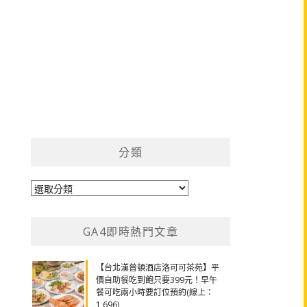
分類
分
類
GA4即時熱門文章
【台北漢普頓酒店洛可可茶苑】平
價自助餐吃到飽只要399元！早午
餐可吃兩小時要訂位預約(線上：
1,696)