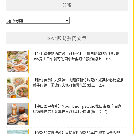
分類
分
類
GA4即時熱門文章
【台北漢普頓酒店洛可可茶苑】平價自助餐吃到飽只要
399元！早午餐可吃兩小時要訂位預約(線上：315)
【新竹美食】九添福牛肉麵館新竹城隍店 米其林必比登推
薦牛肉麵！湯濃肉大塊可免費加湯(線上：25)
【中山國中咖啡】Moon Baking studio松山店 好吃自家
烘焙麵包店！菜單推薦必點紅豆圓法(線上：19)
【淡路島美食推薦】幸福鬆餅淡路島本店 絕美海景咖啡