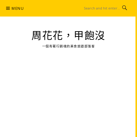
Skip
MENU
to
content
周花花，甲飽沒
一個有著行銷魂的美食旅遊部落客