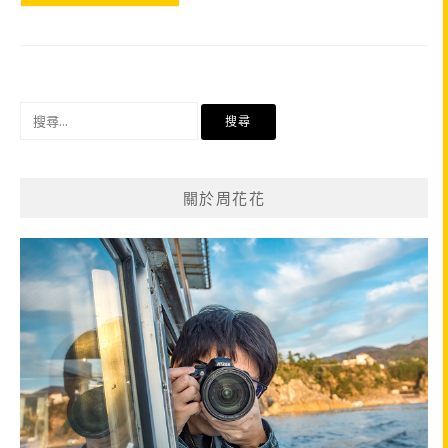
搜
尋
關
鍵
關於周花花
字: