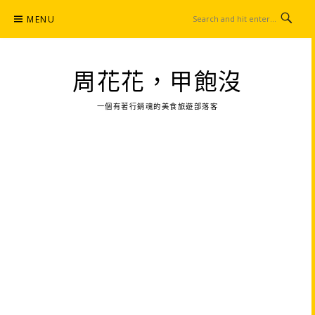
Skip
MENU
to
content
周花花，甲飽沒
一個有著行銷魂的美食旅遊部落客