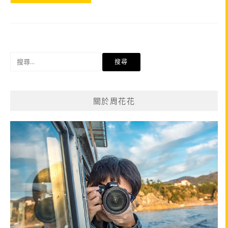
搜
尋
關
鍵
關於周花花
字: