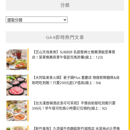
分類
分
類
GA4即時熱門文章
【芝山天母美食】SUBBER 名廚詹姆士推薦潛艇堡專賣
店！菜單推薦商業午餐起司馬鈴薯(線上：123)
【大同區美食火鍋】荖子鍋Plus 重慶店 現做新鮮麵條&自
助吧吃到飽！只要299元起CP值高(線上：94)
【台北漢普頓酒店洛可可茶苑】平價自助餐吃到飽只要
399元！早午餐可吃兩小時要訂位預約(線上：92)
【新竹美食】九添福牛肉麵館新竹城隍店 米其林必比登推