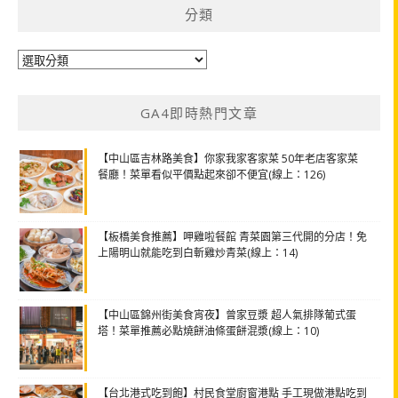
分類
分
類
GA4即時熱門文章
【中山區吉林路美食】你家我家客家菜 50年老店客家菜
餐廳！菜單看似平價點起來卻不便宜(線上：126)
【板橋美食推薦】呷雞啦餐館 青菜園第三代開的分店！免
上陽明山就能吃到白斬雞炒青菜(線上：14)
【中山區錦州街美食宵夜】曾家豆漿 超人氣排隊葡式蛋
塔！菜單推薦必點燒餅油條蛋餅混漿(線上：10)
【台北港式吃到飽】村民食堂廚窗港點 手工現做港點吃到