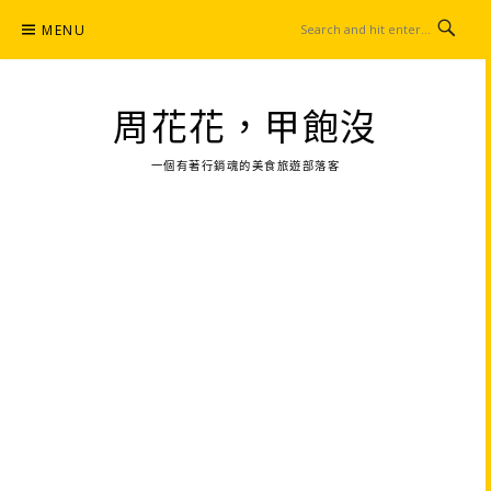
Skip
MENU
to
content
周花花，甲飽沒
一個有著行銷魂的美食旅遊部落客