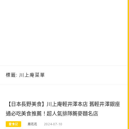
標籤:
川上庵菜單
【日本長野美食】川上庵輕井澤本店 舊輕井澤銀座
通必吃美食推薦！超人氣排隊蕎麥麵名店
愛食記
周花花
2024-07-10