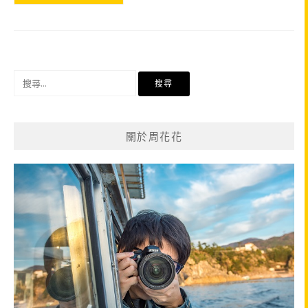
搜
尋
關
鍵
關於周花花
字: