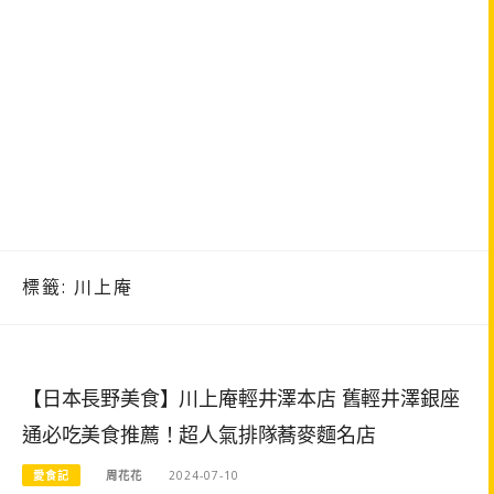
標籤:
川上庵
【日本長野美食】川上庵輕井澤本店 舊輕井澤銀座
通必吃美食推薦！超人氣排隊蕎麥麵名店
愛食記
周花花
2024-07-10