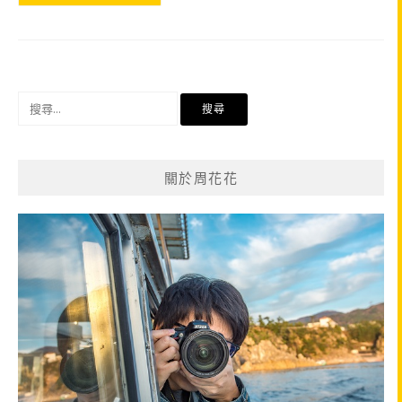
搜
尋
關
鍵
關於周花花
字: