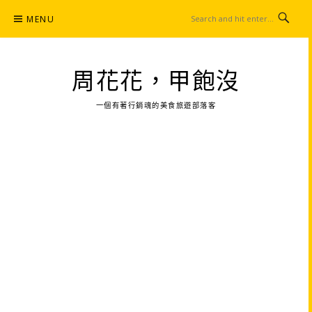
Skip
MENU
to
content
周花花，甲飽沒
一個有著行銷魂的美食旅遊部落客