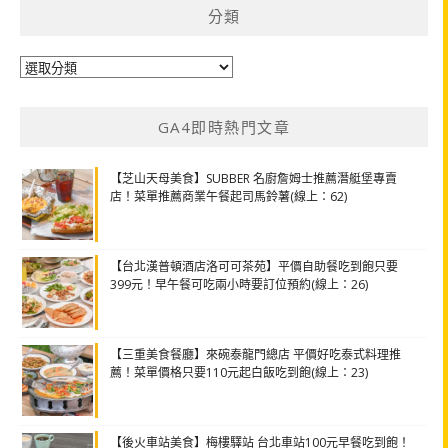
分類
分
類
GA4即時熱門文章
【芝山天母美食】SUBBER 名廚詹姆士推薦潛艇堡專賣
店！菜單推薦商業午餐起司馬鈴薯(線上：62)
【台北漢普頓酒店洛可可茶苑】平價自助餐吃到飽只要
399元！早午餐可吃兩小時要訂位預約(線上：26)
【三重美食餐廳】來碗泰龍門總店 平價好吃泰式料理推
薦！菜單價格只要110元起白飯吃到飽(線上：23)
【後火車站美食】梅樓驛站 台北車站100元早餐吃到飽！