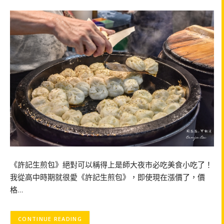
《許記生煎包》絕對可以稱得上是師大夜市必吃美食小吃了！
我從高中時期就很愛《許記生煎包》，即使現在漲價了，價
格…
CONTINUE READING