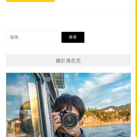
搜
尋
關
鍵
關於周花花
字: