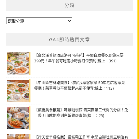
分類
分
類
GA4即時熱門文章
【台北漢普頓酒店洛可可茶苑】平價自助餐吃到飽只要
399元！早午餐可吃兩小時要訂位預約(線上：391)
【中山區吉林路美食】你家我家客家菜 50年老店客家菜
餐廳！菜單看似平價點起來卻不便宜(線上：113)
【板橋美食推薦】呷雞啦餐館 青菜園第三代開的分店！免
上陽明山就能吃到白斬雞炒青菜(線上：25)
【行天宮早餐推薦】長板凳工作室 老闆自製吐司三明治有