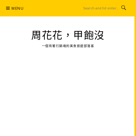
Skip
MENU
to
content
周花花，甲飽沒
一個有著行銷魂的美食旅遊部落客