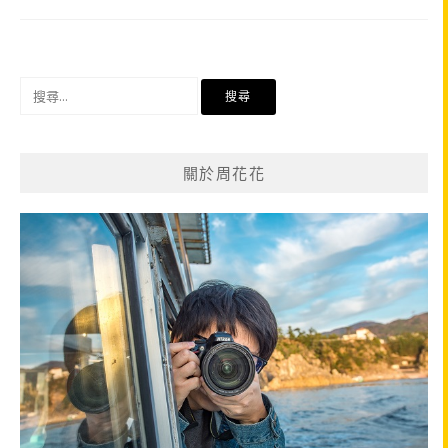
搜
尋
關
鍵
關於周花花
字: