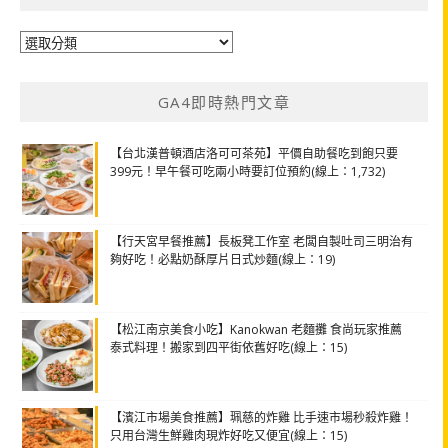
分
類
GA4即時熱門文章
【台北漢普頓酒店洛可可茶苑】平價自助餐吃到飽只要
399元！早午餐可吃兩小時要訂位預約(線上：1,732)
【行天宮早餐推薦】長板凳工作室 老闆自製吐司三明治有
夠好吃！必點奶酥厚片日式炒麵(線上：19)
【松江南京美食小吃】Kanokwan 老麵攤 食尚玩家推薦
泰式料理！搬家到四平街依舊好吃(線上：15)
【濱江市場美食推薦】珮慈的炸雞 比手速市場秒殺炸雞！
只用台灣生鮮雞肉現炸好吃又便宜(線上：15)