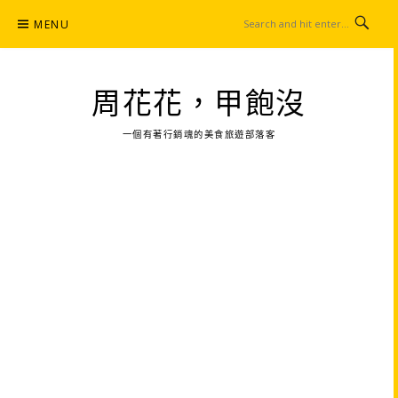
Skip
MENU
to
content
周花花，甲飽沒
一個有著行銷魂的美食旅遊部落客