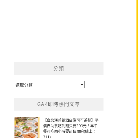
分類
分
類
GA4即時熱門文章
【台北漢普頓酒店洛可可茶苑】平
價自助餐吃到飽只要399元！早午
餐可吃兩小時要訂位預約(線上：
311)