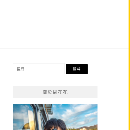
搜
尋
關
鍵
關於周花花
字: