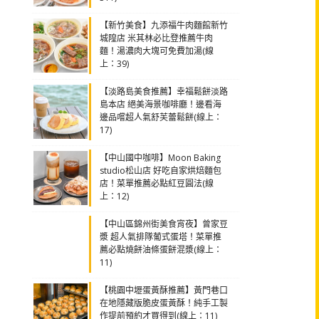
【新竹美食】九添福牛肉麵館新竹
城隍店 米其林必比登推薦牛肉
麵！湯濃肉大塊可免費加湯(線
上：39)
【淡路島美食推薦】幸福鬆餅淡路
島本店 絕美海景咖啡廳！邊看海
邊品嚐超人氣舒芙蕾鬆餅(線上：
17)
【中山國中咖啡】Moon Baking
studio松山店 好吃自家烘焙麵包
店！菜單推薦必點紅豆圓法(線
上：12)
【中山區錦州街美食宵夜】曾家豆
漿 超人氣排隊葡式蛋塔！菜單推
薦必點燒餅油條蛋餅混漿(線上：
11)
【桃園中壢蛋黃酥推薦】黃門巷口
在地隱藏版脆皮蛋黃酥！純手工製
作提前預約才買得到(線上：11)