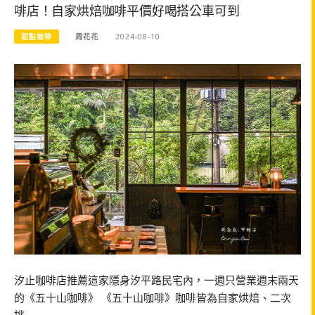
啡店！自家烘焙咖啡平價好喝搭公車可到
甜點咖啡
周花花
2024-08-10
汐止咖啡店推薦這家隱身汐平路民宅內，一週只營業週末兩天
的《五十山咖啡》 《五十山咖啡》咖啡皆為自家烘焙、二次
挑…