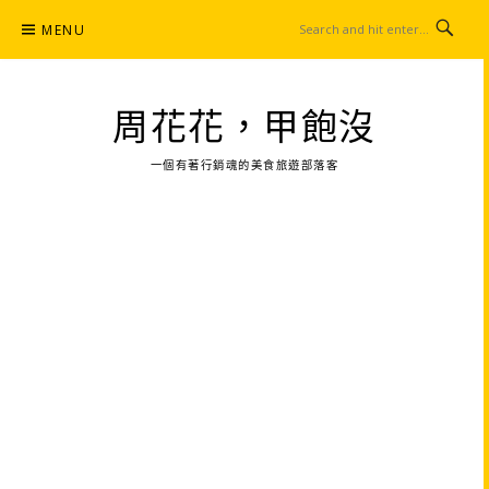
Skip
MENU
to
content
周花花，甲飽沒
一個有著行銷魂的美食旅遊部落客