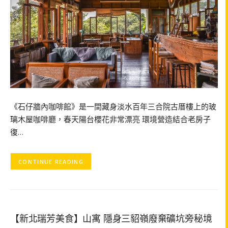
《石仔牆內咖啡館》是一間藏身淡水百年三合院古厝樓上的玻
璃木屋咖啡廳，春天陽台櫻花非常漂亮 環境營造結合老房子
復…
CONTINUE READING
【新北瑞芳美食】山寓 隱身三貂嶺廢棄礦坑旁秘境