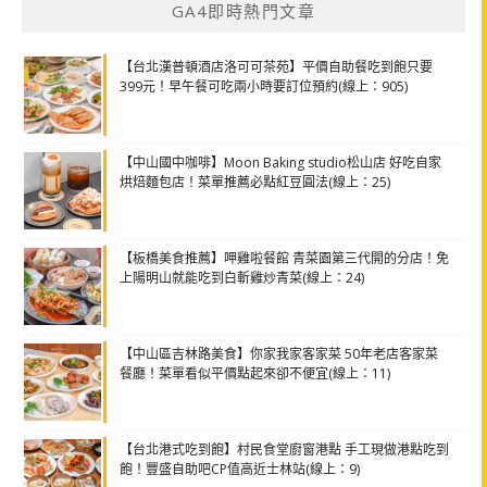
GA4即時熱門文章
【台北漢普頓酒店洛可可茶苑】平價自助餐吃到飽只要
399元！早午餐可吃兩小時要訂位預約(線上：905)
【中山國中咖啡】Moon Baking studio松山店 好吃自家
烘焙麵包店！菜單推薦必點紅豆圓法(線上：25)
【板橋美食推薦】呷雞啦餐館 青菜園第三代開的分店！免
上陽明山就能吃到白斬雞炒青菜(線上：24)
【中山區吉林路美食】你家我家客家菜 50年老店客家菜
餐廳！菜單看似平價點起來卻不便宜(線上：11)
【台北港式吃到飽】村民食堂廚窗港點 手工現做港點吃到
飽！豐盛自助吧CP值高近士林站(線上：9)