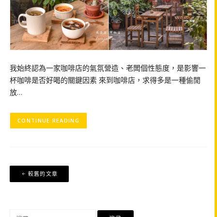
我始終認為一家咖啡店的氣氛營造、老闆個性態度，是影響一
杯咖啡是否好喝的關鍵因素 來到咖啡店，求得多是一種偷閒
放…
CONTINUE READING
文
較舊的文章
章
導
覽
搜