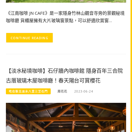
《江南咖啡 JN CAFE》是一家隱身竹林山觀音寺旁的景觀秘境
咖啡廳 貨櫃屋擁有大片玻璃窗景點，可以舒適欣賞窗…
CONTINUE READING
【淡水秘境咖啡】石仔牆內咖啡館 隱身百年三合院
古厝玻璃木屋咖啡廳！春天陽台可賞櫻花
吃在新北淡水八里三芝石門
周花花
2023-06-24