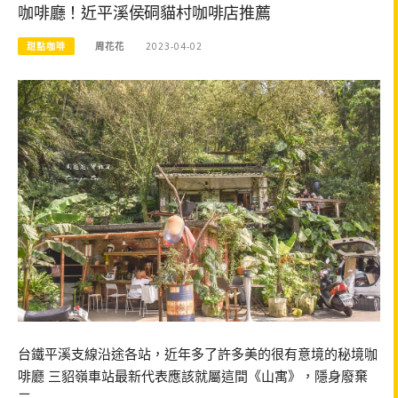
咖啡廳！近平溪侯硐貓村咖啡店推薦
甜點咖啡
周花花
2023-04-02
台鐵平溪支線沿途各站，近年多了許多美的很有意境的秘境咖
啡廳 三貂嶺車站最新代表應該就屬這間《山寓》，隱身廢棄