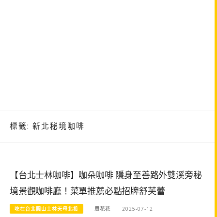
標籤:
新北秘境咖啡
【台北士林咖啡】咖朵咖啡 隱身至善路外雙溪旁秘
境景觀咖啡廳！菜單推薦必點招牌舒芙蕾
吃在台北圓山士林天母北投
周花花
2025-07-12