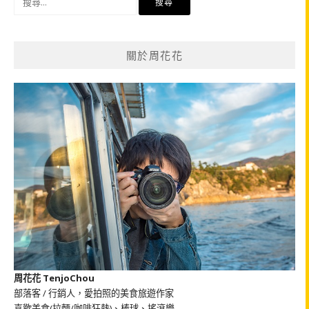
尋
關
鍵
關於周花花
字:
周花花 TenjoChou
部落客 / 行銷人，愛拍照的美食旅遊作家
喜歡美食(拉麵/咖啡狂熱)、棒球、搖滾樂