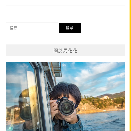
搜
尋
關
鍵
關於周花花
字: