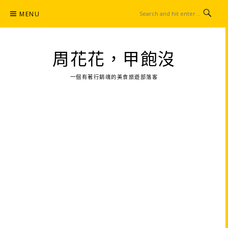
Skip
MENU
to
content
周花花，甲飽沒
一個有著行銷魂的美食旅遊部落客