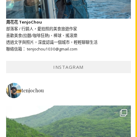
周花花 TenjoChou
部落客 / 行銷人，愛拍照的美食旅遊作家
喜歡美食(拉麵/咖啡狂熱)、棒球、搖滾樂
透過文字與照片，深度認識一個城市，輕輕聊聊生活
聯絡信箱： tenjochou1030@gmail.com
INSTAGRAM
tenjochou