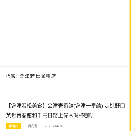
標籤:
會津若松咖啡店
【會津若松美食】会津壱番館(會津一番館) 走進野口
英世青春館和千円日幣上偉人喝杯咖啡
愛食記
周花花
2025-04-26