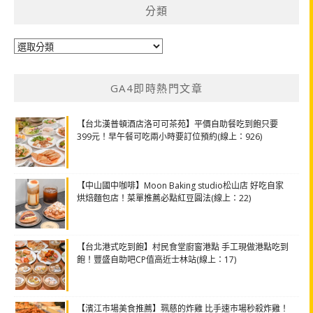
分類
分
類
GA4即時熱門文章
【台北漢普頓酒店洛可可茶苑】平價自助餐吃到飽只要
399元！早午餐可吃兩小時要訂位預約(線上：926)
【中山國中咖啡】Moon Baking studio松山店 好吃自家
烘焙麵包店！菜單推薦必點紅豆圓法(線上：22)
【台北港式吃到飽】村民食堂廚窗港點 手工現做港點吃到
飽！豐盛自助吧CP值高近士林站(線上：17)
【濱江市場美食推薦】珮慈的炸雞 比手速市場秒殺炸雞！