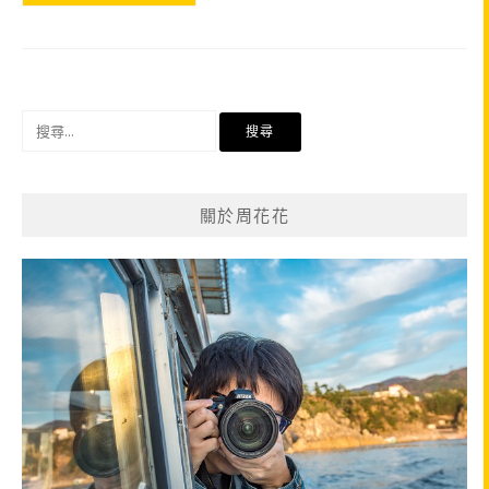
搜
尋
關
鍵
關於周花花
字: