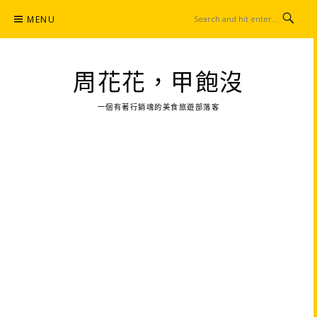
Skip
MENU
to
content
周花花，甲飽沒
一個有著行銷魂的美食旅遊部落客