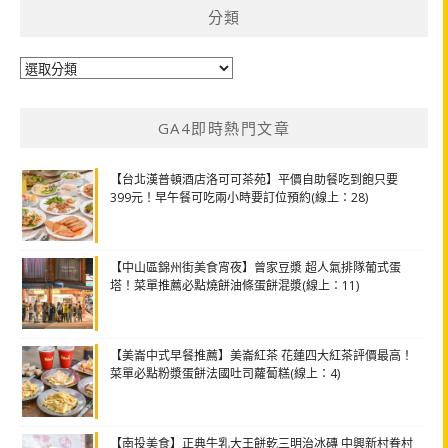
分類
分
類
GA4即時熱門文章
【台北漢普頓酒店洛可可茶苑】平價自助餐吃到飽只要
399元！早午餐可吃兩小時要訂位預約(線上：28)
【中山區錦州街美食宵夜】曾家豆漿 超人氣排隊葡式蛋
塔！菜單推薦必點燒餅油條蛋餅混漿(線上：11)
【美崙中式早餐推薦】美崙紅茶 花蓮四大紅茶評價最高！
菜單必點粉漿蛋餅法國吐司蘿蔔糕(線上：4)
【南投美食】正典牛乳大王餅乾三明治冰磚 中興新村眷村