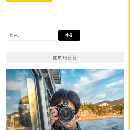
搜
尋
關
鍵
關於周花花
字: