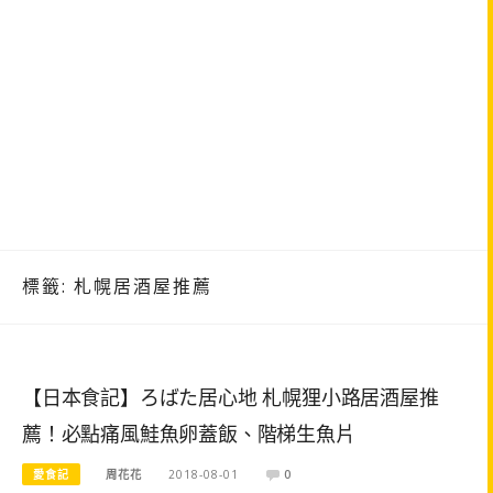
標籤:
札幌居酒屋推薦
【日本食記】ろばた居心地 札幌狸小路居酒屋推
薦！必點痛風鮭魚卵蓋飯、階梯生魚片
愛食記
周花花
2018-08-01
0