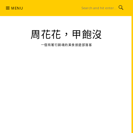
Skip
MENU
to
content
周花花，甲飽沒
一個有著行銷魂的美食旅遊部落客