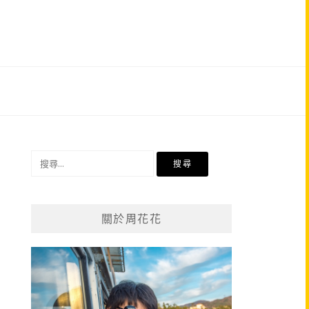
搜
尋
關
鍵
關於周花花
字: