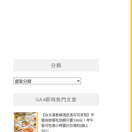
分類
分
類
GA4即時熱門文章
【台北漢普頓酒店洛可可茶苑】平
價自助餐吃到飽只要399元！早午
餐可吃兩小時要訂位預約(線上：
931)