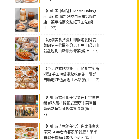
【中山國中咖啡】Moon Baking
studio松山店 好吃自家烘焙麵包
店！菜單推薦必點紅豆圓法(線
上：22)
【板橋美食推薦】呷雞啦餐館 青
菜園第三代開的分店！免上陽明山
就能吃到白斬雞炒青菜(線上：17)
【台北港式吃到飽】村民食堂廚窗
港點 手工現做港點吃到飽！豐盛
自助吧CP值高近士林站(線上：12)
【中山區錦州街美食宵夜】曾家豆
漿 超人氣排隊葡式蛋塔！菜單推
薦必點燒餅油條蛋餅混漿(線上：
7)
【中山區吉林路美食】你家我家客
家菜 50年老店客家菜餐廳！菜單
看似平價點起來卻不便宜(線上：