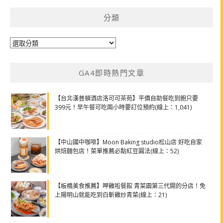
分類
分
類
GA4即時熱門文章
【台北漢普頓酒店洛可可茶苑】平價自助餐吃到飽只要
399元！早午餐可吃兩小時要訂位預約(線上：1,041)
【中山國中咖啡】Moon Baking studio松山店 好吃自家
烘焙麵包店！菜單推薦必點紅豆圓法(線上：52)
【板橋美食推薦】呷雞啦餐館 青菜園第三代開的分店！免
上陽明山就能吃到白斬雞炒青菜(線上：21)