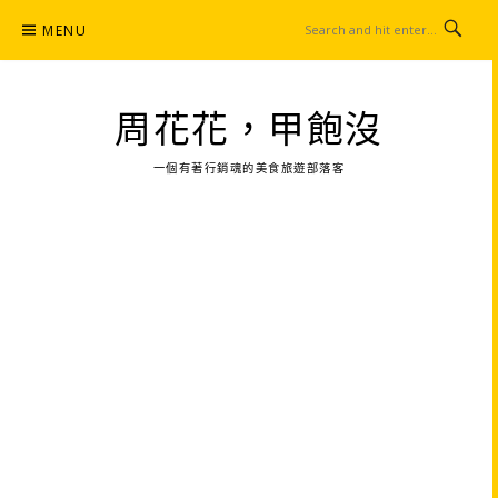
Skip
MENU
to
content
周花花，甲飽沒
一個有著行銷魂的美食旅遊部落客