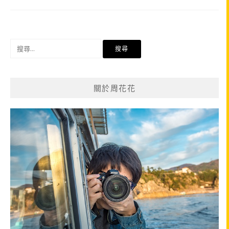
搜
尋
關
鍵
關於周花花
字: