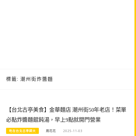
標籤:
潮州街炸醬麵
【台北古亭美食】金華麵店 潮州街50年老店！菜單
必點炸醬麵餛飩湯，早上9點就開門營業
吃在台北古亭師大
周花花
2025-11-03