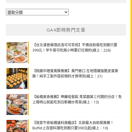
分
類
GA4即時熱門文章
【台北漢普頓酒店洛可可茶苑】平價自助餐吃到飽只要
399元！早午餐可吃兩小時要訂位預約(線上：226)
【桃園中壢蛋黃酥推薦】黃門巷口 在地隱藏版脆皮蛋黃
酥！純手工製作提前預約才買得到(線上：21)
【板橋美食推薦】呷雞啦餐館 青菜園第三代開的分店！免
上陽明山就能吃到白斬雞炒青菜(線上：13)
【我家牛排板橋遠科旗艦店】北部最大自助餐推薦！
Buffet上百道料理吃到飽只要390元起(線上：10)