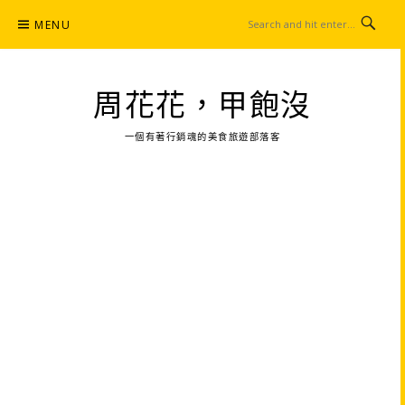
Skip
MENU
to
content
周花花，甲飽沒
一個有著行銷魂的美食旅遊部落客