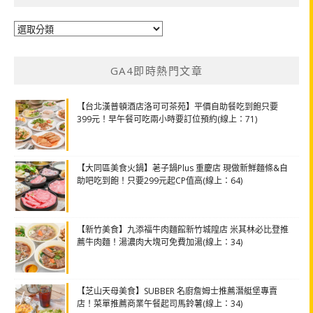
分
類
GA4即時熱門文章
【台北漢普頓酒店洛可可茶苑】平價自助餐吃到飽只要
399元！早午餐可吃兩小時要訂位預約(線上：71)
【大同區美食火鍋】荖子鍋Plus 重慶店 現做新鮮麵條&自
助吧吃到飽！只要299元起CP值高(線上：64)
【新竹美食】九添福牛肉麵館新竹城隍店 米其林必比登推
薦牛肉麵！湯濃肉大塊可免費加湯(線上：34)
【芝山天母美食】SUBBER 名廚詹姆士推薦潛艇堡專賣
店！菜單推薦商業午餐起司馬鈴薯(線上：34)