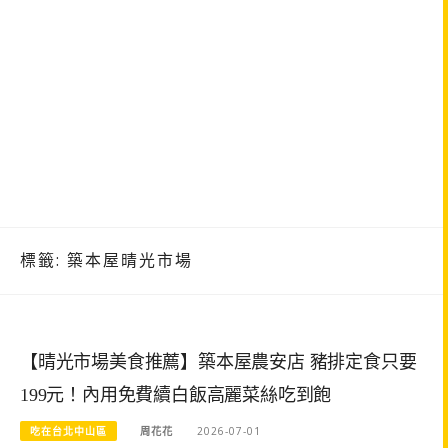
標籤:
築本屋晴光市場
【晴光市場美食推薦】築本屋農安店 豬排定食只要
199元！內用免費續白飯高麗菜絲吃到飽
吃在台北中山區
周花花
2026-07-01