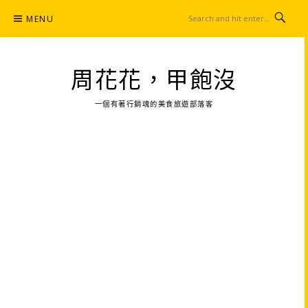
Skip
MENU
to
content
周花花，甲飽沒
一個有著行銷魂的美食旅遊部落客