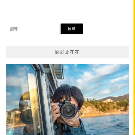
搜
尋
關
鍵
關於周花花
字: