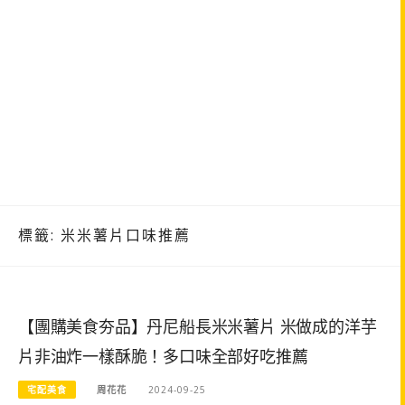
標籤:
米米薯片口味推薦
【團購美食夯品】丹尼船長米米薯片 米做成的洋芋
片非油炸一樣酥脆！多口味全部好吃推薦
宅配美食
周花花
2024-09-25