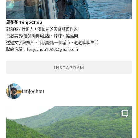
周花花 TenjoChou
部落客 / 行銷人，愛拍照的美食旅遊作家
喜歡美食(拉麵/咖啡狂熱)、棒球、搖滾樂
透過文字與照片，深度認識一個城市，輕輕聊聊生活
聯絡信箱： tenjochou1030@gmail.com
INSTAGRAM
tenjochou