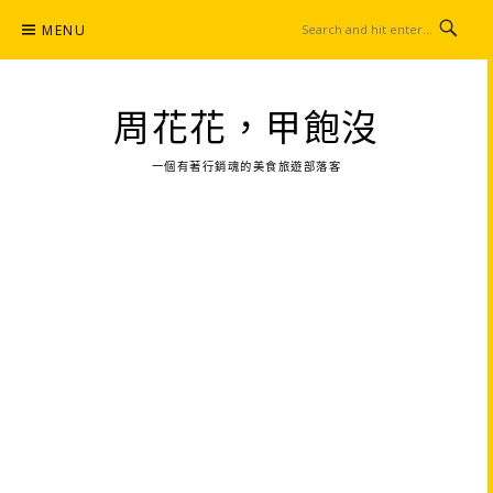
Skip
MENU
to
content
周花花，甲飽沒
一個有著行銷魂的美食旅遊部落客