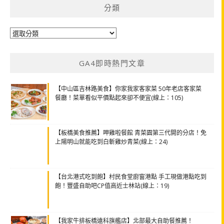
分類
分
類
GA4即時熱門文章
【中山區吉林路美食】你家我家客家菜 50年老店客家菜
餐廳！菜單看似平價點起來卻不便宜(線上：105)
【板橋美食推薦】呷雞啦餐館 青菜園第三代開的分店！免
上陽明山就能吃到白斬雞炒青菜(線上：24)
【台北港式吃到飽】村民食堂廚窗港點 手工現做港點吃到
飽！豐盛自助吧CP值高近士林站(線上：19)
【我家牛排板橋遠科旗艦店】北部最大自助餐推薦！