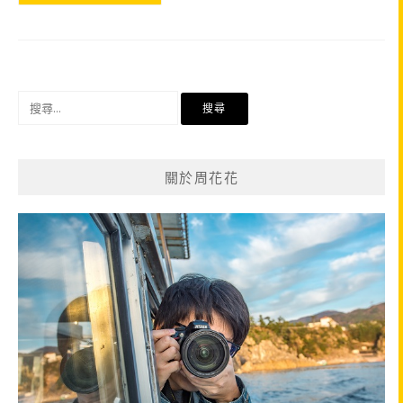
搜
尋
關
鍵
關於周花花
字: