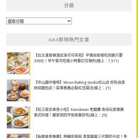
分類
分
類
GA4即時熱門文章
【台北漢普頓酒店洛可可茶苑】平價自助餐吃到飽只要
399元！早午餐可吃兩小時要訂位預約(線上：1,511)
【中山國中咖啡】Moon Baking studio松山店 好吃自家
烘焙麵包店！菜單推薦必點紅豆圓法(線上：21)
【松江南京美食小吃】Kanokwan 老麵攤 食尚玩家推薦
泰式料理！搬家到四平街依舊好吃(線上：20)
【板橋美食推薦】呷雞啦餐館 青菜園第三代開的分店！免