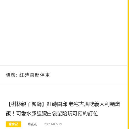
標籤:
紅磚園邸停車
【樹林親子餐廳】紅磚園邸 老宅古厝吃義大利麵燉
飯！可愛水豚狐獴白袋鼠陪玩可預約訂位
愛食記
周花花
2023-07-29