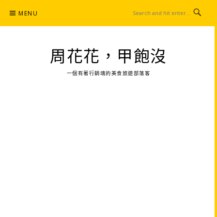
Skip
MENU
to
content
周花花，甲飽沒
一個有著行銷魂的美食旅遊部落客