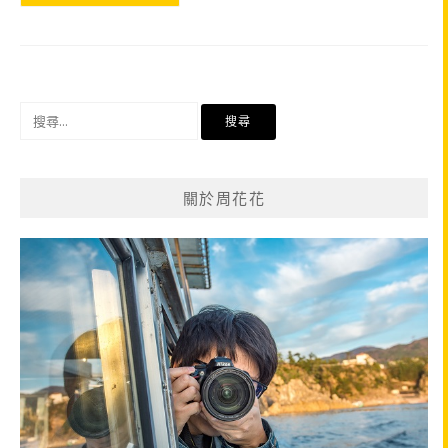
搜
尋
關
鍵
關於周花花
字: