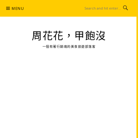
Skip
MENU
to
content
周花花，甲飽沒
一個有著行銷魂的美食旅遊部落客