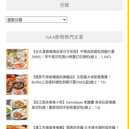
分類
分
類
GA4即時熱門文章
【台北漢普頓酒店洛可可茶苑】平價自助餐吃到飽只要
399元！早午餐可吃兩小時要訂位預約(線上：1,647)
【我家牛排板橋遠科旗艦店】北部最大自助餐推薦！
Buffet上百道料理吃到飽只要390元起(線上：15)
【松江南京美食小吃】Kanokwan 老麵攤 食尚玩家推薦
泰式料理！搬家到四平街依舊好吃(線上：13)
【濱江市場美食推薦】珮慈的炸雞 比手速市場秒殺炸雞！