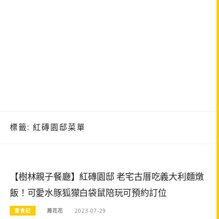
標籤:
紅磚園邸菜單
【樹林親子餐廳】紅磚園邸 老宅古厝吃義大利麵燉
飯！可愛水豚狐獴白袋鼠陪玩可預約訂位
愛食記
周花花
2023-07-29