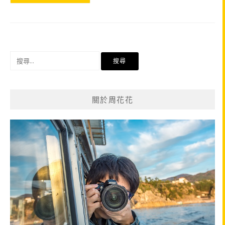
搜
尋
關
鍵
關於周花花
字: