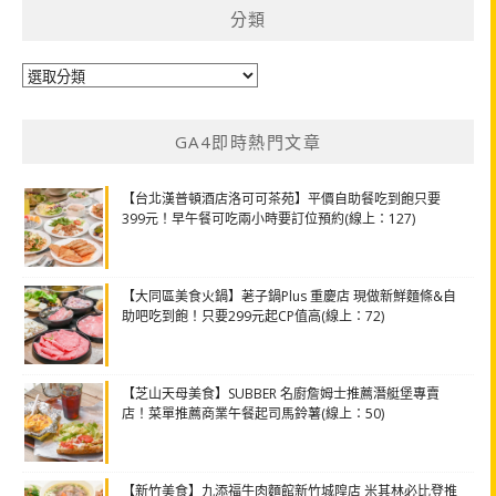
分類
分
類
GA4即時熱門文章
【台北漢普頓酒店洛可可茶苑】平價自助餐吃到飽只要
399元！早午餐可吃兩小時要訂位預約(線上：127)
【大同區美食火鍋】荖子鍋Plus 重慶店 現做新鮮麵條&自
助吧吃到飽！只要299元起CP值高(線上：72)
【芝山天母美食】SUBBER 名廚詹姆士推薦潛艇堡專賣
店！菜單推薦商業午餐起司馬鈴薯(線上：50)
【新竹美食】九添福牛肉麵館新竹城隍店 米其林必比登推