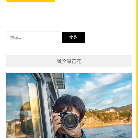
搜
尋
關
鍵
關於周花花
字: