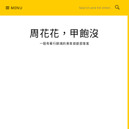
Skip
MENU
to
content
周花花，甲飽沒
一個有著行銷魂的美食旅遊部落客