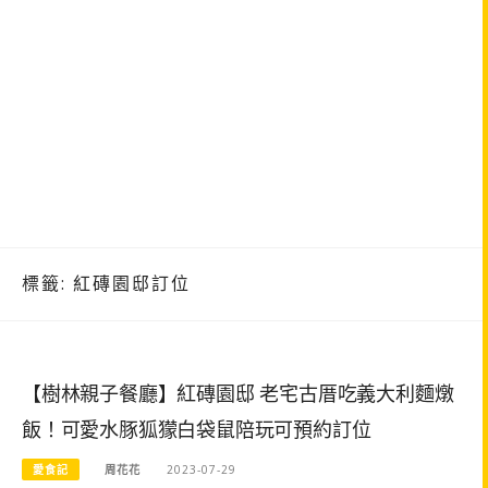
標籤:
紅磚園邸訂位
【樹林親子餐廳】紅磚園邸 老宅古厝吃義大利麵燉
飯！可愛水豚狐獴白袋鼠陪玩可預約訂位
愛食記
周花花
2023-07-29