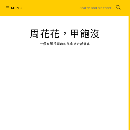
Skip
MENU
to
content
周花花，甲飽沒
一個有著行銷魂的美食旅遊部落客