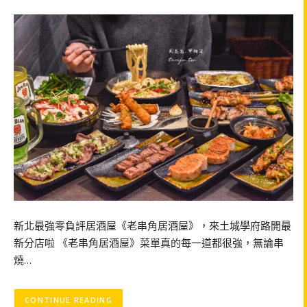
新北最強零負評居酒屋《老串角居酒屋》，來土城學府路開最
新分店啦 《老串角居酒屋》菜單真的每一道都很強，無論串
燒…
CONTINUE READING