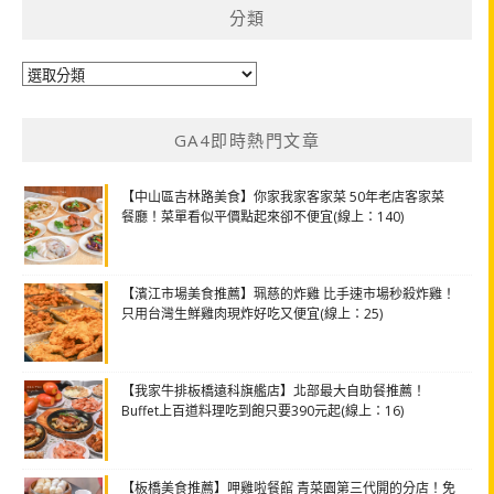
分類
分
類
GA4即時熱門文章
【中山區吉林路美食】你家我家客家菜 50年老店客家菜
餐廳！菜單看似平價點起來卻不便宜(線上：140)
【濱江市場美食推薦】珮慈的炸雞 比手速市場秒殺炸雞！
只用台灣生鮮雞肉現炸好吃又便宜(線上：25)
【我家牛排板橋遠科旗艦店】北部最大自助餐推薦！
Buffet上百道料理吃到飽只要390元起(線上：16)
【板橋美食推薦】呷雞啦餐館 青菜園第三代開的分店！免