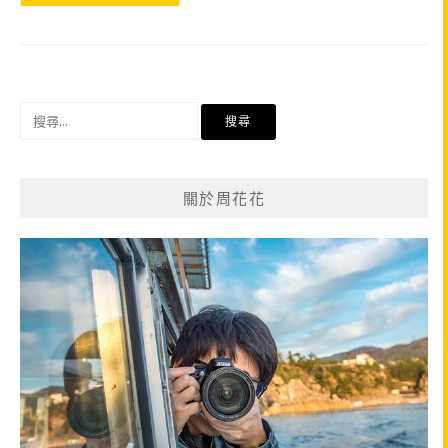
搜
尋
關
鍵
關於周花花
字: