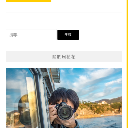
搜
尋
關
鍵
關於周花花
字: