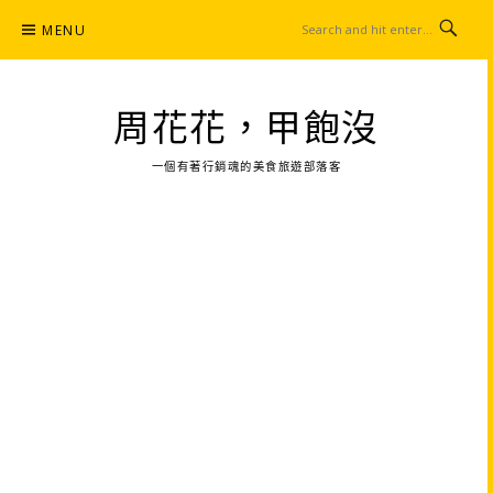
Skip
MENU
to
content
周花花，甲飽沒
一個有著行銷魂的美食旅遊部落客