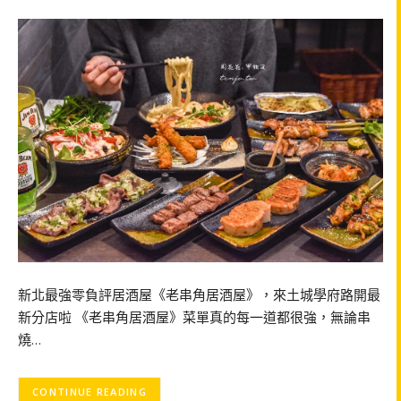
新北最強零負評居酒屋《老串角居酒屋》，來土城學府路開最
新分店啦 《老串角居酒屋》菜單真的每一道都很強，無論串
燒…
CONTINUE READING