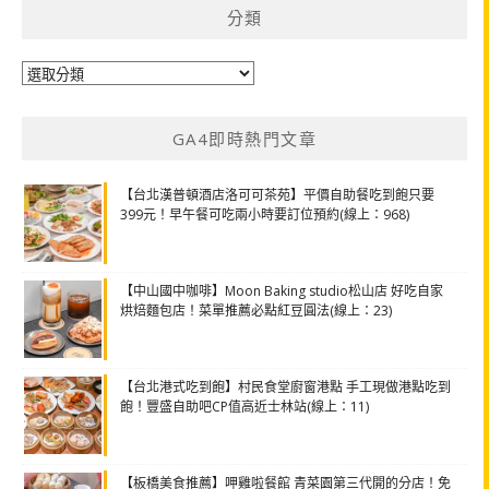
分類
分
類
GA4即時熱門文章
【台北漢普頓酒店洛可可茶苑】平價自助餐吃到飽只要
399元！早午餐可吃兩小時要訂位預約(線上：968)
【中山國中咖啡】Moon Baking studio松山店 好吃自家
烘焙麵包店！菜單推薦必點紅豆圓法(線上：23)
【台北港式吃到飽】村民食堂廚窗港點 手工現做港點吃到
飽！豐盛自助吧CP值高近士林站(線上：11)
【板橋美食推薦】呷雞啦餐館 青菜園第三代開的分店！免