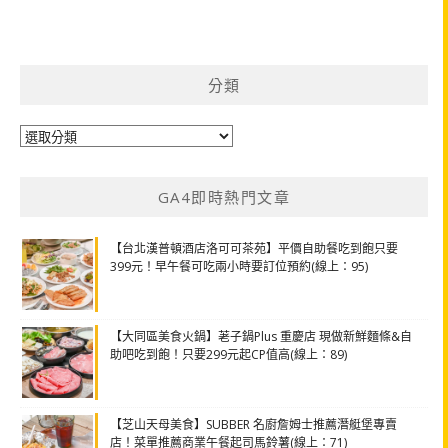
分類
分
類
GA4即時熱門文章
【台北漢普頓酒店洛可可茶苑】平價自助餐吃到飽只要
399元！早午餐可吃兩小時要訂位預約(線上：95)
【大同區美食火鍋】荖子鍋Plus 重慶店 現做新鮮麵條&自
助吧吃到飽！只要299元起CP值高(線上：89)
【芝山天母美食】SUBBER 名廚詹姆士推薦潛艇堡專賣
店！菜單推薦商業午餐起司馬鈴薯(線上：71)