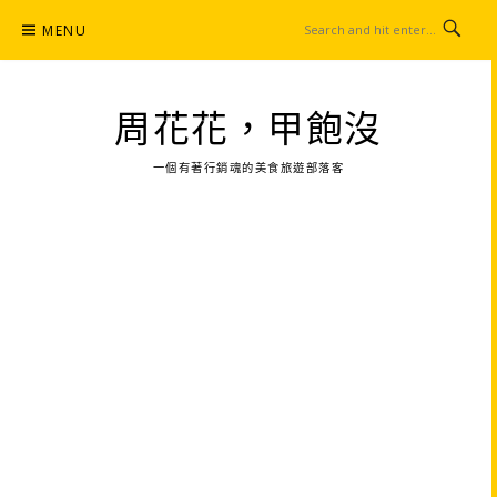
Skip
MENU
to
content
周花花，甲飽沒
一個有著行銷魂的美食旅遊部落客