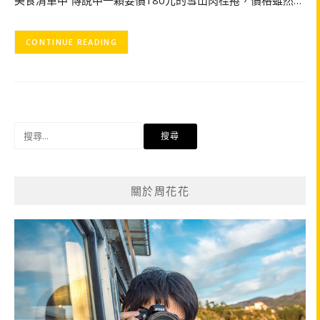
美食清單中 傳說中一顆要價180元的雪山肉桂捲，價格雖然…
CONTINUE READING
搜
尋
關
鍵
關於周花花
字: