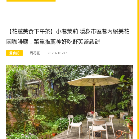
【花蓮美食下午茶】小巷茉莉 隱身市區巷內絕美花
園咖啡廳！菜單推薦神好吃舒芙蕾鬆餅
愛食記
周花花
2023-10-07